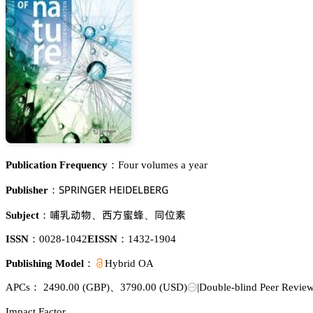
Publication Frequency：
Four volumes a year
偌鵝葤喊沟佥乊葤 㡶乊喊枀乊欄愨乊葤佥
Publisher：
慠紒鿞醑
隍鹩笉靔
奊钝㙢
Subject：
、
、
ISSN：
0028-1042
EISSN：
1432-1904
Publishing Model：
Hybrid OA
APCs：
2490.00
(GBP)
、
3790.00
(USD)
|
Double-blind Peer Revie
Impact Factor