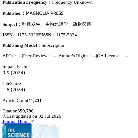
Publication Frequency：
Frequency Unknown
胦嵻佥沟鵣欄喊嵻 鵝葤乊偌偌
Publisher：
舓忚䖵璗
璗醑妤曍惒
鿞醑驦忚
Subject：
、
、
ISSN：
1175-5326
EISSN：
1175-5334
Publishing Model：
Subscription
APCs：
--
|
Peer-Review： --
|
Author's Rights：--
|
OA License： --
Impact Factor
蔡.䟕
(缗蔡缗鋺)
CiteScore
声.躭
(缗蔡缗鋺)
Article Count
41,231
Citation
359,796
Last updated on 02 Jul 2026
Journal Home