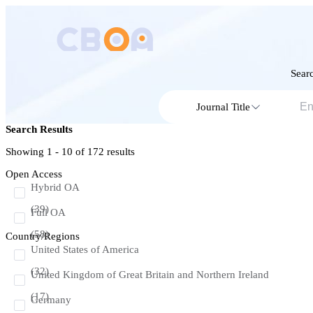
Searc
Journal Title
Search Results
Showing 1 - 10 of
172
results
Open Access
Hybrid OA
(39)
Full OA
(58)
Country/Regions
United States of America
(32)
United Kingdom of Great Britain and Northern Ireland
(17)
Germany