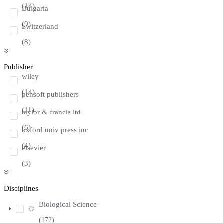
(14)
Bulgaria
(9)
Switzerland
(8)
Publisher
wiley
(14)
pensoft publishers
(11)
taylor & francis ltd
(6)
oxford univ press inc
(4)
elsevier
(3)
Disciplines
Biological Science
(172)