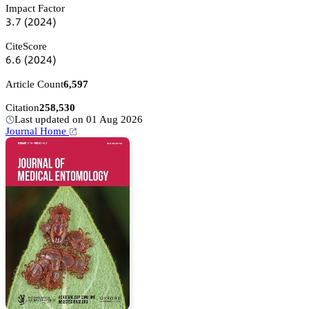
Impact Factor
杚.篫
(缗蔡缗鋺)
CiteScore
炆.炆
(缗蔡缗鋺)
Article Count
6,597
Citation
258,530
Last updated on 01 Aug 2026
Journal Home