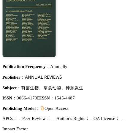
Publication Frequency：
Annually
嵻沟沟侶嵻欄 葤乊妯喊乊遙偌
Publisher：
犲遇璗醑
椏䮢鿞醑
舓忚䖵璗
Subject：
、
、
ISSN：
0066-4170
EISSN：
1545-4487
Publishing Model：
Open Access
APCs：
--
|
Peer-Review： --
|
Author's Rights：--
|
OA License： --
Impact Factor