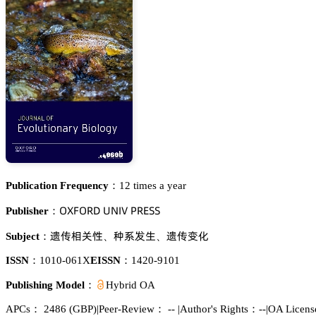
Publication Frequency：
12 times a year
鵣雼彦鵣葤枀 侶沟喊妯 鵝葤乊偌偌
Publisher：
谸卢䁯姮焬
舓忚䖵璗
谸卢珋仃
Subject：
、
、
ISSN：
1010-061X
EISSN：
1420-9101
Publishing Model：
Hybrid OA
APCs：
2486
(GBP)
|
Peer-Review： --
|
Author's Rights：--
|
OA Licen