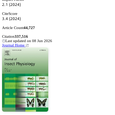
缗.声
(缗蔡缗鋺)
CiteScore
杚.鋺
(缗蔡缗鋺)
Article Count
44,727
Citation
337,516
Last updated on 08 Jun 2026
Journal Home