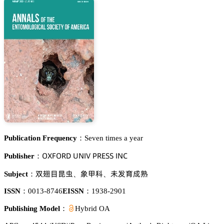
Publication Frequency：
Seven times a year
鵣雼彦鵣葤枀 侶沟喊妯 鵝葤乊偌偌 喊沟。
Publisher：
垢鎫㰍火㜟
臉䌵涛
闁䖵猇㩆阥
Subject：
、
、
ISSN：
0013-8746
EISSN：
1938-2901
Publishing Model：
Hybrid OA