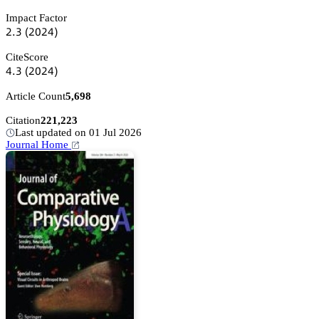
Impact Factor
缗.杚
(缗蔡缗鋺)
CiteScore
鋺.杚
(缗蔡缗鋺)
Article Count
5,698
Citation
221,223
Last updated on 01 Jul 2026
Journal Home