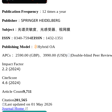
Publication Frequency：
12 times a year
偌鵝葤喊沟佥乊葤 㡶乊喊枀乊欄愨乊葤佥
Publisher：
壾蔥䶋柩㤹
壾咱嗅裱
榪㢿溲
Subject：
、
、
ISSN：
0340-7594
EISSN：
1432-1351
Publishing Model：
Hybrid OA
APCs：
2590.00
(GBP)
、
3990.00
(USD)
|
Double-blind Peer Revie
Impact Factor
缗.缗
(缗蔡缗鋺)
CiteScore
鋺.炆
(缗蔡缗鋺)
Article Count
9,711
Citation
201,565
Last updated on 01 May 2026
Journal Home