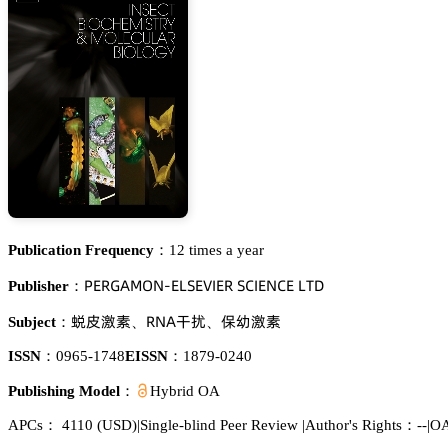
Publication Frequency：
12 times a year
鵝乊葤佥嵻胦鵣沟-乊欄偌乊妯喊乊葤 偌。喊乊沟。乊 欄穫枀
Publisher：
䈣衄匷㙢
葤沟嵻杛畘
繼㽵匷㙢
Subject：
、
、
ISSN：
0965-1748
EISSN：
1879-0240
Publishing Model：
Hybrid OA
APCs：
4110
(USD)
|
Single-blind Peer Review
|
Author's Rights：--
|
OA