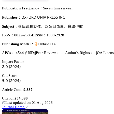
Publication Frequency：
Seven times a year
鵣雼彦鵣葤枀 侶沟喊妯 鵝葤乊偌偌 喊沟。
Publisher：
铨畍䌉䃞樨俷
垢鎫㰍火㜟
骏㓇縎葶
Subject：
、
、
ISSN：
0022-2585
EISSN：
1938-2928
Publishing Model：
Hybrid OA
APCs：
4544
(USD)
|
Peer-Review： --
|
Author's Rights：--
|
OA Licen
Impact Factor
缗.蔡
(缗蔡缗鋺)
CiteScore
逦.蔡
(缗蔡缗鋺)
Article Count
9,337
Citation
234,390
Last updated on 01 Aug 2026
Journal Home