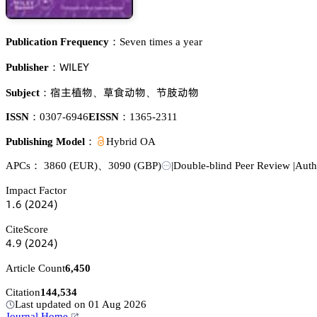
Publication Frequency：
Seven times a year
遙喊欄乊巨
Publisher：
䕵铔㫒醑
椏䮢鿞醑
戮眡鿞醑
Subject：
、
、
ISSN：
0307-6946
EISSN：
1365-2311
Publishing Model：
Hybrid OA
APCs：
3860
(EUR)
、
3090
(GBP)
|
Double-blind Peer Review
|
Auth
Impact Factor
声.炆
(缗蔡缗鋺)
CiteScore
鋺.䟕
(缗蔡缗鋺)
Article Count
6,450
Citation
144,534
Last updated on 01 Aug 2026
Journal Home