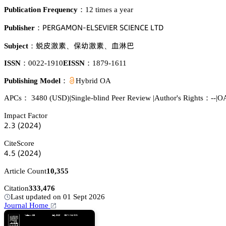
Publication Frequency：
12 times a year
鵝乊葤佥嵻胦鵣沟-乊欄偌乊妯喊乊葤 偌。喊乊沟。乊 欄穫枀
Publisher：
䈣衄匷㙢
繼㽵匷㙢
撂䅲滯
Subject：
、
、
ISSN：
0022-1910
EISSN：
1879-1611
Publishing Model：
Hybrid OA
APCs：
3480
(USD)
|
Single-blind Peer Review
|
Author's Rights：--
|
OA
Impact Factor
缗.杚
(缗蔡缗鋺)
CiteScore
鋺.逦
(缗蔡缗鋺)
Article Count
10,355
Citation
333,476
Last updated on 01 Sept 2026
Journal Home