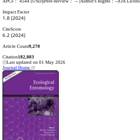
APCs：
4544
(USD)
|
Peer-Review： --
|
Author's Rights：--
|
OA Licen
Impact Factor
声.躭
(缗蔡缗鋺)
CiteScore
炆.缗
(缗蔡缗鋺)
Article Count
9,270
Citation
182,883
Last updated on 01 May 2026
Journal Home