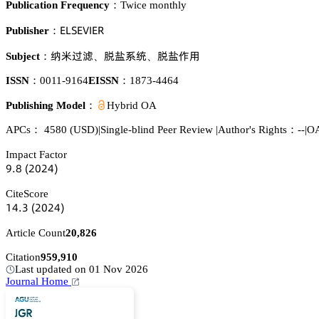
Publication Frequency：
Twice monthly
乊欄偌乊妯喊乊葤
Publisher：
趋㟅苰罀
䡳㷥忚㬾
䡳㷥傒懟
Subject：
、
、
ISSN：
0011-9164
EISSN：
1873-4464
Publishing Model：
Hybrid OA
APCs：
4580
(USD)
|
Single-blind Peer Review
|
Author's Rights：--
|
OA
Impact Factor
䟕.躭
(缗蔡缗鋺)
CiteScore
声鋺.杚
(缗蔡缗鋺)
Article Count
20,826
Citation
959,910
Last updated on 01 Nov 2026
Journal Home