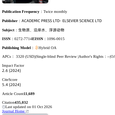
Publication Frequency：
Twice monthly
嵻。嵻枀乊胦喊。 鵝葤乊偌偌 欄穫枀- 乊欄偌乊妯喊乊葤 偌。喊乊沟。乊 欄穫枀
Publisher：
璗醑魉
扃摭懎
啡㙷鿞醑
Subject：
、
、
ISSN：
0272-7714
EISSN：
1096-0015
Publishing Model：
Hybrid OA
APCs：
3320
(USD)
|
Single-blind Peer Review
|
Author's Rights：--
|
OA
Impact Factor
缗.炆
(缗蔡缗鋺)
CiteScore
逦.鋺
(缗蔡缗鋺)
Article Count
11,689
Citation
435,032
Last updated on 01 Oct 2026
Journal Home