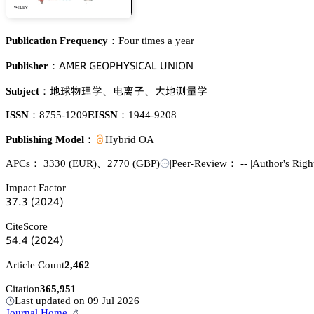
Publication Frequency：
Four times a year
嵻胦乊葤 佥乊鵣鵝㡶巨偌喊。嵻欄 侶沟喊鵣沟
Publisher：
妤㝅醑曍惒
醝寯㞠
𬬻妤䦗䪆惒
Subject：
、
、
ISSN：
8755-1209
EISSN：
1944-9208
Publishing Model：
Hybrid OA
APCs：
3330
(EUR)
、
2770
(GBP)
|
Peer-Review： --
|
Author's Rig
Impact Factor
杚篫.杚
(缗蔡缗鋺)
CiteScore
逦鋺.鋺
(缗蔡缗鋺)
Article Count
2,462
Citation
365,951
Last updated on 09 Jul 2026
Journal Home