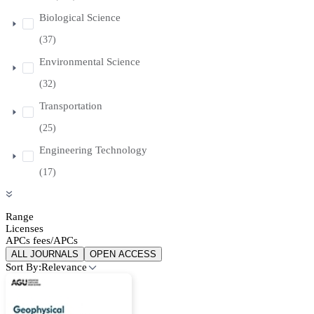
Biological Science
(37)
Environmental Science
(32)
Transportation
(25)
Engineering Technology
(17)
Range
Licenses
APCs fees/APCs
ALL JOURNALS
OPEN ACCESS
Sort By:
Relevance