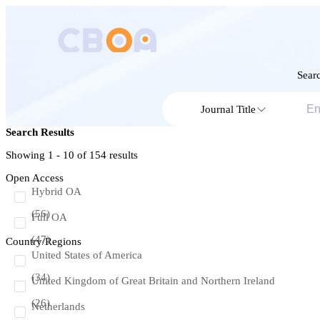
Searc
Journal Title
Search Results
Showing 1 - 10 of
154
results
Open Access
Hybrid OA
(56)
Full OA
(47)
Country/Regions
United States of America
(34)
United Kingdom of Great Britain and Northern Ireland
(26)
Netherlands