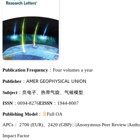
Publication Frequency：
Four volumes a year
嵻胦乊葤 佥乊鵣鵝㡶巨偌喊。嵻欄 侶沟喊鵣沟
Publisher：
镣醝㞠
獠膞瑖樨
瑖列憙虾
Subject：
、
、
ISSN：
0094-8276
EISSN：
1944-8007
Publishing Model：
Full OA
APCs：
2700
(EUR)
、
2420
(GBP)
|
Anonymous Peer Review
|
Author
Impact Factor