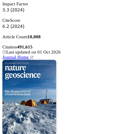
Impact Factor
杚.杚
(缗蔡缗鋺)
CiteScore
炆.缗
(缗蔡缗鋺)
Article Count
10,088
Citation
491,615
Last updated on 01 Oct 2026
Journal Home