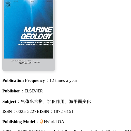
Publication Frequency：
12 times a year
乊欄偌乊妯喊乊葤
Publisher：
瑖俷懎頵醑
隝㳖傒懟
軀恡泴珋仃
Subject：
、
、
ISSN：
0025-3227
EISSN：
1872-6151
Publishing Model：
Hybrid OA