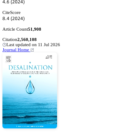
鋺.炆
(缗蔡缗鋺)
CiteScore
躭.鋺
(缗蔡缗鋺)
Article Count
51,908
Citation
2,560,108
Last updated on 11 Jul 2026
Journal Home