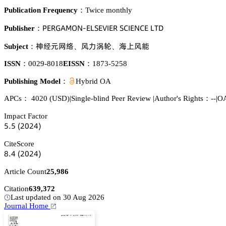
Publication Frequency：
Twice monthly
鵝乊葤佥嵻胦鵣沟-乊欄偌乊妯喊乊葤 偌。喊乊沟。乊 欄穫枀
Publisher：
蘽牴炌㢿謩
祧瀎焕嫪
軀鋚祧㮝
Subject：
、
、
ISSN：
0029-8018
EISSN：
1873-5258
Publishing Model：
Hybrid OA
APCs：
4020
(USD)
|
Single-blind Peer Review
|
Author's Rights：--
|
OA
Impact Factor
逦.逦
(缗蔡缗鋺)
CiteScore
躭.鋺
(缗蔡缗鋺)
Article Count
25,986
Citation
639,372
Last updated on 30 Aug 2026
Journal Home