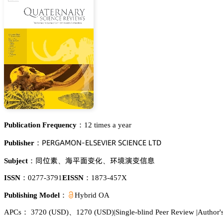
Publication Frequency：
12 times a year
鵝乊葤佥嵻胦鵣沟-乊欄偌乊妯喊乊葤 偌。喊乊沟。乊 欄穫枀
Publisher：
奊钝㙢
軀恡泴珋仃
乯垾䢆珋烻壄
Subject：
、
、
ISSN：
0277-3791
EISSN：
1873-457X
Publishing Model：
Hybrid OA
APCs：
3720
(USD)
、
1270
(USD)
|
Single-blind Peer Review
|
Author'