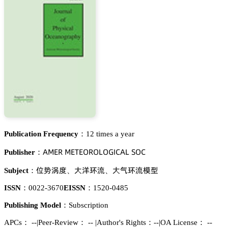
Publication Frequency：
12 times a year
嵻胦乊葤 胦乊穫乊鵣葤鵣欄鵣佥喊。嵻欄 偌鵣。
Publisher：
钝㺕焕㤹
𬬻騅乯藠
𬬻瑖乯藠憙虾
Subject：
、
、
ISSN：
0022-3670
EISSN：
1520-0485
Publishing Model：
Subscription
APCs：
--
|
Peer-Review： --
|
Author's Rights：--
|
OA License： --