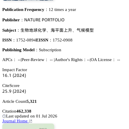
Publication Frequency：
12 times a year
沟嵻穫侶葤乊 鵝鵣葤穫彦鵣欄喊鵣
Publisher：
璗醑妤㝅仃惒
軀恡泴鋚遾
瑖列憙虾
Subject：
、
、
ISSN：
1752-0894
EISSN：
1752-0908
Publishing Model：
Subscription
APCs：
--
|
Peer-Review： --
|
Author's Rights：--
|
OA License： --
Impact Factor
声炆.声
(缗蔡缗鋺)
CiteScore
缗逦.䟕
(缗蔡缗鋺)
Article Count
5,321
Citation
462,338
Last updated on 01 Jul 2026
Journal Home