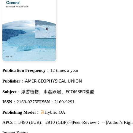
Publication Frequency：
12 times a year
嵻胦乊葤 佥乊鵣鵝㡶巨偌喊。嵻欄 侶沟喊鵣沟
Publisher：
啡㙷㫒醑
懎鏾萄銖
乊。鵣胦偌乊枀憙虾
Subject：
、
、
ISSN：
2169-9275
EISSN：
2169-9291
Publishing Model：
Hybrid OA
APCs：
3490
(EUR)
、
2910
(GBP)
|
Peer-Review： --
|
Author's Rig
Impact Factor