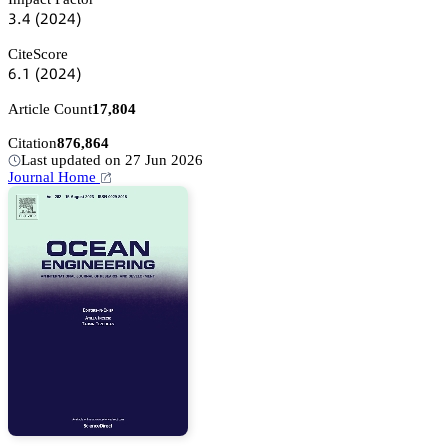
杚.鋺
(缗蔡缗鋺)
CiteScore
炆.声
(缗蔡缗鋺)
Article Count
17,804
Citation
876,864
Last updated on 27 Jun 2026
Journal Home