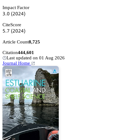
Impact Factor
杚.蔡
(缗蔡缗鋺)
CiteScore
逦.篫
(缗蔡缗鋺)
Article Count
8,725
Citation
444,601
Last updated on 01 Aug 2026
Journal Home