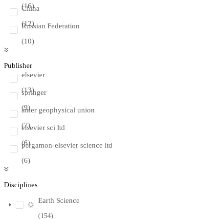
(16)
China
(12)
Russian Federation
(10)
Publisher
elsevier
(13)
springer
(9)
amer geophysical union
(7)
elsevier sci ltd
(6)
pergamon-elsevier science ltd
(6)
Disciplines
Earth Science
(154)