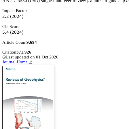
APCs：
3580
(USD)
|
Single-blind Peer Review
|
Author's Rights：--
|
OA
Impact Factor
缗.缗
(缗蔡缗鋺)
CiteScore
逦.鋺
(缗蔡缗鋺)
Article Count
9,694
Citation
371,926
Last updated on 01 Oct 2026
Journal Home