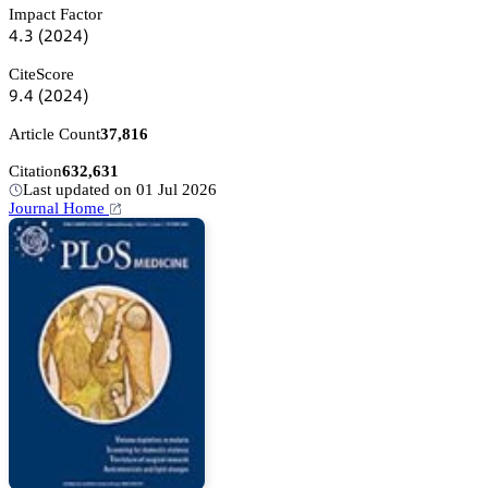
Impact Factor
鋺.杚
(缗蔡缗鋺)
CiteScore
䟕.鋺
(缗蔡缗鋺)
Article Count
37,816
Citation
632,631
Last updated on 01 Jul 2026
Journal Home