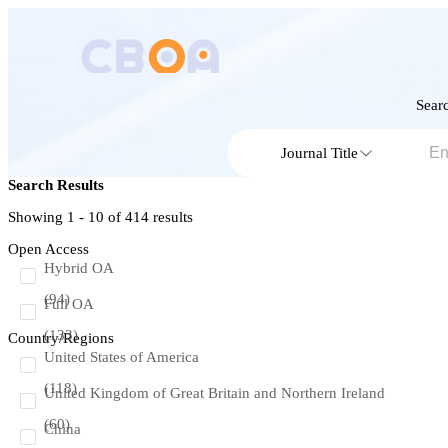
Searc
Journal Title
Search Results
Showing 1 - 10 of
414
results
Open Access
Hybrid OA
(94)
Full OA
(133)
Country/Regions
United States of America
(118)
United Kingdom of Great Britain and Northern Ireland
(60)
China