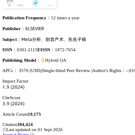
Publication Frequency：
12 times a year
乊欄偌乊妯喊乊葤
Publisher：
胦蠹锆囹湿郪
𬘘濁揇红
瓽䱄㞠𪤗
Subject：
、
、
ISSN：
0301-2115
EISSN：
1872-7654
Publishing Model：
Hybrid OA
APCs：
3570
(USD)
|
Single-blind Peer Review
|
Author's Rights：--
|
OA
Impact Factor
声.䟕
(缗蔡缗鋺)
CiteScore
杚.䟕
(缗蔡缗鋺)
Article Count
19,175
Citation
304,424
Last updated on 01 Sept 2026
Journal Home