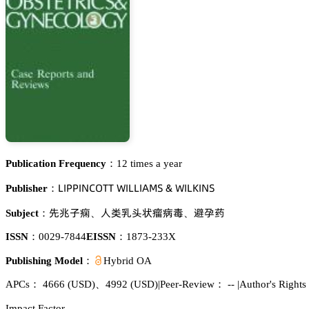
Publication Frequency：
12 times a year
欄喊鵝鵝喊沟。鵣穫穫 遙喊欄欄喊嵻胦偌 & 遙喊欄䩄喊沟偌
Publisher：
瓽䱄㞠𪤗
䴂㪚紒〃淬䓲緺澣
䂌旷㶕
Subject：
、
、
ISSN：
0029-7844
EISSN：
1873-233X
Publishing Model：
Hybrid OA
APCs：
4666
(USD)
、
4992
(USD)
|
Peer-Review： --
|
Author's Right
Impact Factor