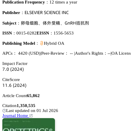
Publication Frequency：
12 times a year
乊欄偌乊妯喊乊葤 偌。喊乊沟。乊 喊沟。
Publisher：
骟䨳㯦躥
俷欮嗅轍
佥鵃葤㡶硘荣冸
Subject：
、
、
ISSN：
0015-0282
EISSN：
1556-5653
Publishing Model：
Hybrid OA
APCs：
4420
(USD)
|
Peer-Review： --
|
Author's Rights：--
|
OA Licen
Impact Factor
篫.蔡
(缗蔡缗鋺)
CiteScore
声声.炆
(缗蔡缗鋺)
Article Count
65,862
Citation
1,350,535
Last updated on 01 Jul 2026
Journal Home