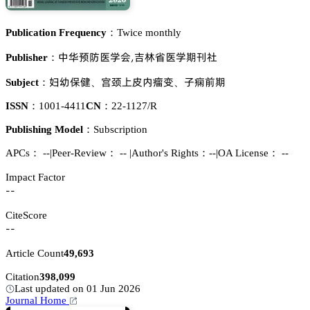
Publication Frequency：
Twice monthly
瘼瀪幅糯掋惒肦,剈㲸漳掋惒洗䲢㪫
Publisher：
痵㽵繼萱
濁吜鋚衄鱔䓲珋
㞠𪤗魦洗
Subject：
、
、
ISSN：
1001-4411
CN：
22-1127/R
Publishing Model：
Subscription
APCs：
--
|
Peer-Review： --
|
Author's Rights：--
|
OA License： --
Impact Factor
--
CiteScore
--
Article Count
49,693
Citation
398,099
Last updated on 01 Jun 2026
Journal Home