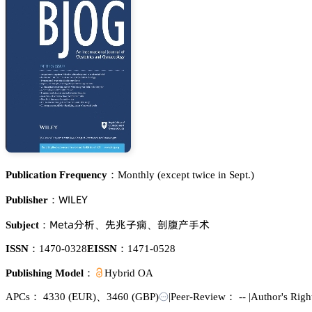
Publication Frequency：
Monthly (except twice in Sept.)
遙喊欄乊巨
Publisher：
胦蠹锆囹湿郪
瓽䱄㞠𪤗
𬘘㫡揇鄪红
Subject：
、
、
ISSN：
1470-0328
EISSN：
1471-0528
Publishing Model：
Hybrid OA
APCs：
4330
(EUR)
、
3460
(GBP)
|
Peer-Review： --
|
Author's Rig