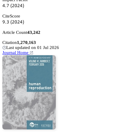
鋺.篫
(缗蔡缗鋺)
CiteScore
䟕.杚
(缗蔡缗鋺)
Article Count
43,242
Citation
1,270,163
Last updated on 01 Jul 2026
Journal Home