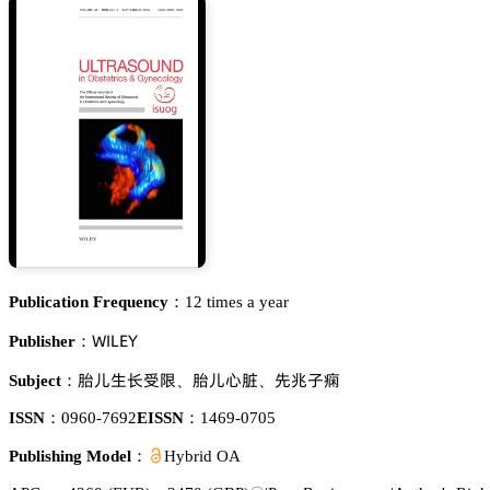
Publication Frequency：
12 times a year
遙喊欄乊巨
Publisher：
㮁䫦璗㾛嗅鶺
㮁䫦㔦幏
瓽䱄㞠𪤗
Subject：
、
、
ISSN：
0960-7692
EISSN：
1469-0705
Publishing Model：
Hybrid OA