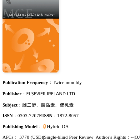
Publication Frequency：
Twice monthly
乊欄偌乊妯喊乊葤 喊葤乊欄嵻沟枀 欄穫枀
Publisher：
寸绺醍
饰䦝㙢
洩紒㙢
Subject：
、
、
ISSN：
0303-7207
EISSN：
1872-8057
Publishing Model：
Hybrid OA
APCs：
3770
(USD)
|
Single-blind Peer Review
|
Author's Rights：--
|
OA