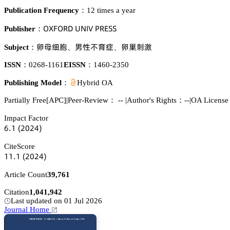
Publication Frequency：
12 times a year
鵣雼彦鵣葤枀 侶沟喊妯 鵝葤乊偌偌
Publisher：
骟䨳㯦躥
蹼焬埯猇蓖
骟烡汿匷
Subject：
、
、
ISSN：
0268-1161
EISSN：
1460-2350
Publishing Model：
Hybrid OA
Partially Free[APC]
|
Peer-Review： --
|
Author's Rights：--
|
OA Licens
Impact Factor
炆.声
(缗蔡缗鋺)
CiteScore
声声.声
(缗蔡缗鋺)
Article Count
39,761
Citation
1,041,942
Last updated on 01 Jul 2026
Journal Home