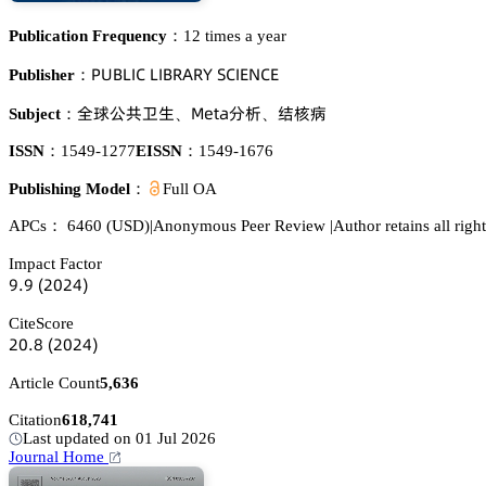
Publication Frequency：
12 times a year
鵝侶愨欄喊。 欄喊愨葤嵻葤巨 偌。喊乊沟。乊
Publisher：
擭㝅赤吮沇璗
胦蠹锆囹湿郪
啅㶉緺
Subject：
、
、
ISSN：
1549-1277
EISSN：
1549-1676
Publishing Model：
Full OA
APCs：
6460
(USD)
|
Anonymous Peer Review
|
Author retains all righ
Impact Factor
䟕.䟕
(缗蔡缗鋺)
CiteScore
缗蔡.躭
(缗蔡缗鋺)
Article Count
5,636
Citation
618,741
Last updated on 01 Jul 2026
Journal Home