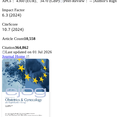
APCs：
4360
(EUR)
、
3470
(GBP)
|
Peer-Review： --
|
Author's Rig
Impact Factor
炆.杚
(缗蔡缗鋺)
CiteScore
声蔡.篫
(缗蔡缗鋺)
Article Count
10,558
Citation
364,862
Last updated on 01 Jul 2026
Journal Home