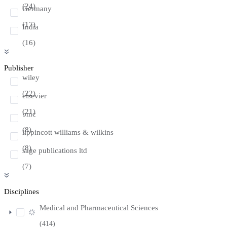
(24)
Germany
(17)
India
(16)
Publisher
wiley
(22)
elsevier
(21)
bmc
(8)
lippincott williams & wilkins
(8)
sage publications ltd
(7)
Disciplines
Medical and Pharmaceutical Sciences
(414)