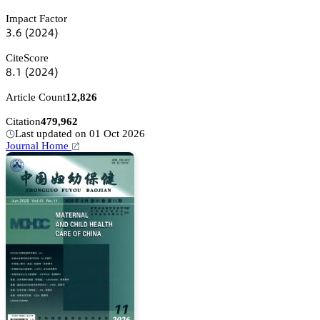
Impact Factor
杚.炆
(缗蔡缗鋺)
CiteScore
躭.声
(缗蔡缗鋺)
Article Count
12,826
Citation
479,962
Last updated on 01 Oct 2026
Journal Home