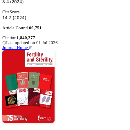
躭.鋺
(缗蔡缗鋺)
CiteScore
声鋺.缗
(缗蔡缗鋺)
Article Count
100,751
Citation
1,840,277
Last updated on 01 Jul 2026
Journal Home