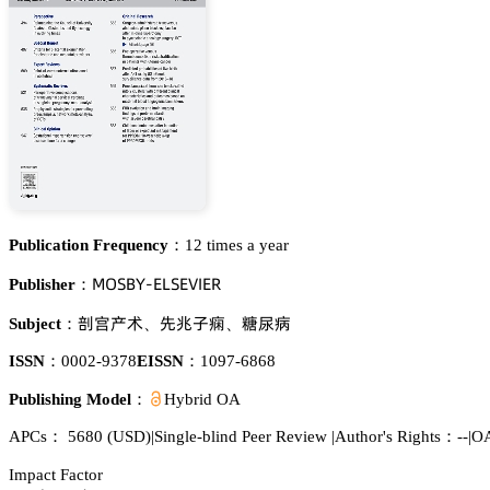
Publication Frequency：
12 times a year
胦鵣偌愨巨-乊欄偌乊妯喊乊葤
Publisher：
𬘘濁揇红
瓽䱄㞠𪤗
譴娔緺
Subject：
、
、
ISSN：
0002-9378
EISSN：
1097-6868
Publishing Model：
Hybrid OA
APCs：
5680
(USD)
|
Single-blind Peer Review
|
Author's Rights：--
|
OA
Impact Factor