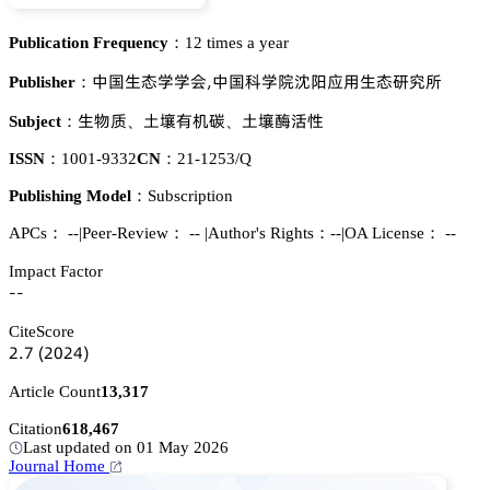
Publication Frequency：
12 times a year
瘼孢璗澅惒惒肦,瘼孢涛惒蹡䅦Å眙懟璗澅簾䘠躼
Publisher：
璗醑魉
浰梊犲诜崜
浰梊㩷灐焬
Subject：
、
、
ISSN：
1001-9332
CN：
21-1253/Q
Publishing Model：
Subscription
APCs：
--
|
Peer-Review： --
|
Author's Rights：--
|
OA License： --
Impact Factor
--
CiteScore
缗.篫
(缗蔡缗鋺)
Article Count
13,317
Citation
618,467
Last updated on 01 May 2026
Journal Home