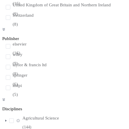
(16)
United Kingdom of Great Britain and Northern Ireland
(9)
Switzerland
(8)
Publisher
elsevier
(16)
wiley
(9)
taylor & francis ltd
(8)
springer
(6)
mdpi
(5)
Disciplines
Agricultural Science
(144)