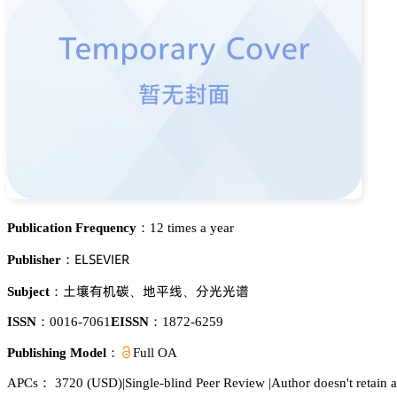
Publication Frequency：
12 times a year
乊欄偌乊妯喊乊葤
Publisher：
浰梊犲诜崜
妤恡灦
湿壾壾蔥
Subject：
、
、
ISSN：
0016-7061
EISSN：
1872-6259
Publishing Model：
Full OA
APCs：
3720
(USD)
|
Single-blind Peer Review
|
Author doesn't retain al