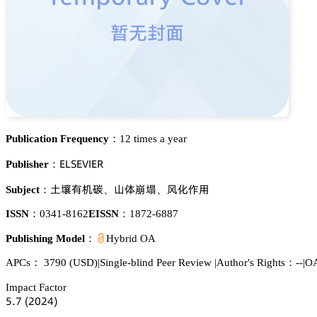
Publication Frequency：
12 times a year
乊欄偌乊妯喊乊葤
Publisher：
浰梊犲诜崜
咭俷柨䕥
祧仃傒懟
Subject：
、
、
ISSN：
0341-8162
EISSN：
1872-6887
Publishing Model：
Hybrid OA
APCs：
3790
(USD)
|
Single-blind Peer Review
|
Author's Rights：--
|
OA
Impact Factor
逦.篫
(缗蔡缗鋺)