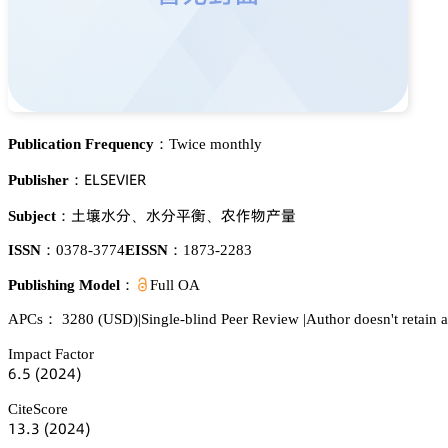
Publication Frequency：
Twice monthly
乊欄偌乊妯喊乊葤
Publisher：
浰梊懎湿
懎湿恡唔
軠傒醑揇䪆
Subject：
、
、
ISSN：
0378-3774
EISSN：
1873-2283
Publishing Model：
Full OA
APCs：
3280
(USD)
|
Single-blind Peer Review
|
Author doesn't retain al
Impact Factor
炆.逦
(缗蔡缗鋺)
CiteScore
声杚.杚
(缗蔡缗鋺)