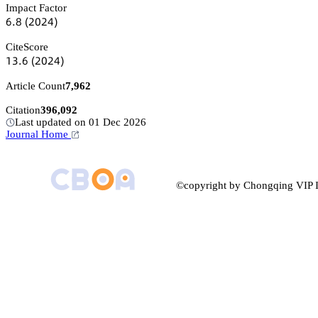
Impact Factor
炆.躭
(缗蔡缗鋺)
CiteScore
声杚.炆
(缗蔡缗鋺)
Article Count
7,962
Citation
396,092
Last updated on 01 Dec 2026
Journal Home
©copyright by Chongqing VIP I