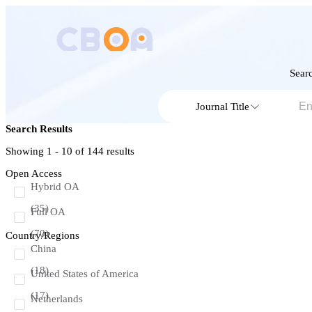
Searc
Journal Title
Search Results
Showing 1 - 10 of
144
results
Open Access
Hybrid OA
(35)
Full OA
(70)
Country/Regions
China
(18)
United States of America
(17)
Netherlands