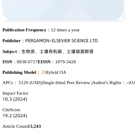
Publication Frequency：
12 times a year
鵝乊葤佥嵻胦鵣沟-乊欄偌乊妯喊乊葤 偌。喊乊沟。乊 欄穫枀
Publisher：
璗醑魉
浰梊犲诜崜
浰梊㯦㮈䳆邰
Subject：
、
、
ISSN：
0038-0717
EISSN：
1879-3428
Publishing Model：
Hybrid OA
APCs：
5120
(USD)
|
Single-blind Peer Review
|
Author's Rights：--
|
OA
Impact Factor
声蔡.杚
(缗蔡缗鋺)
CiteScore
声䟕.缗
(缗蔡缗鋺)
Article Count
13,243