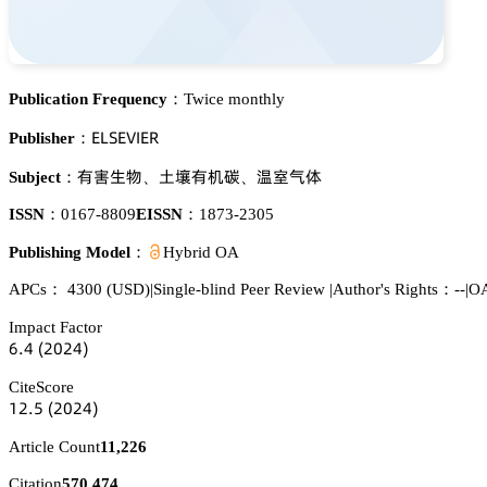
Publication Frequency：
Twice monthly
乊欄偌乊妯喊乊葤
Publisher：
犲遇璗醑
浰梊犲诜崜
鏾㬎瑖俷
Subject：
、
、
ISSN：
0167-8809
EISSN：
1873-2305
Publishing Model：
Hybrid OA
APCs：
4300
(USD)
|
Single-blind Peer Review
|
Author's Rights：--
|
OA
Impact Factor
炆.鋺
(缗蔡缗鋺)
CiteScore
声缗.逦
(缗蔡缗鋺)
Article Count
11,226
Citation
570,474