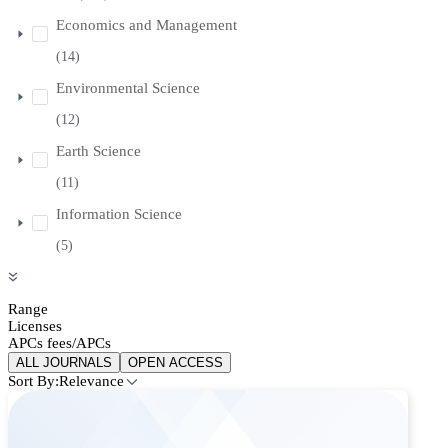
Economics and Management
(14)
Environmental Science
(12)
Earth Science
(11)
Information Science
(5)
Range
Licenses
APCs fees/APCs
ALL JOURNALS
OPEN ACCESS
Sort By:
Relevance