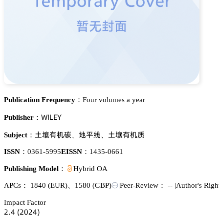
Publication Frequency：
Four volumes a year
遙喊欄乊巨
Publisher：
浰梊犲诜崜
妤恡灦
浰梊犲诜魉
Subject：
、
、
ISSN：
0361-5995
EISSN：
1435-0661
Publishing Model：
Hybrid OA
APCs：
1840
(EUR)
、
1580
(GBP)
|
Peer-Review： --
|
Author's Rig
Impact Factor
缗.鋺
(缗蔡缗鋺)