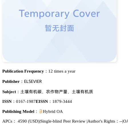
Publication Frequency：
12 times a year
乊欄偌乊妯喊乊葤
Publisher：
浰梊犲诜崜
軠傒醑揇䪆
浰梊犲诜魉
Subject：
、
、
ISSN：
0167-1987
EISSN：
1879-3444
Publishing Model：
Hybrid OA
APCs：
4590
(USD)
|
Single-blind Peer Review
|
Author's Rights：--
|
OA