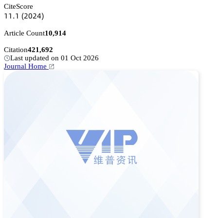
CiteScore
声声.声
(缗蔡缗鋺)
Article Count
10,914
Citation
421,692
Last updated on 01 Oct 2026
Journal Home