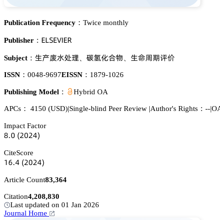
Publication Frequency：
Twice monthly
乊欄偌乊妯喊乊葤
Publisher：
璗揇袑懎溁曍
崜枆仃頵醑
璗熐诧洗㬖䮮
Subject：
、
、
ISSN：
0048-9697
EISSN：
1879-1026
Publishing Model：
Hybrid OA
APCs：
4150
(USD)
|
Single-blind Peer Review
|
Author's Rights：--
|
OA
Impact Factor
躭.蔡
(缗蔡缗鋺)
CiteScore
声炆.鋺
(缗蔡缗鋺)
Article Count
83,364
Citation
4,208,830
Last updated on 01 Jan 2026
Journal Home