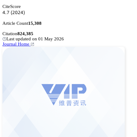
CiteScore
鋺.篫
(缗蔡缗鋺)
Article Count
15,308
Citation
824,385
Last updated on 01 May 2026
Journal Home