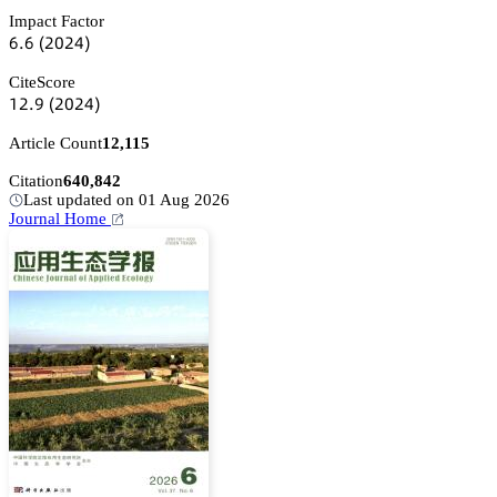
Impact Factor
炆.炆
(缗蔡缗鋺)
CiteScore
声缗.䟕
(缗蔡缗鋺)
Article Count
12,115
Citation
640,842
Last updated on 01 Aug 2026
Journal Home