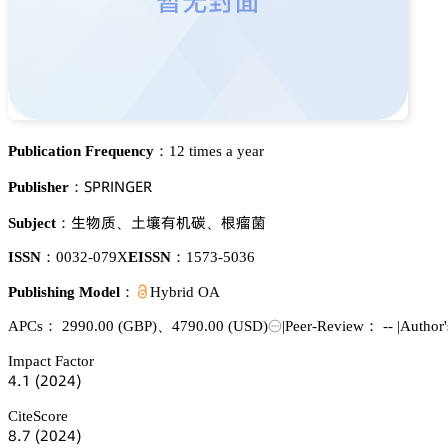
Publication Frequency：
12 times a year
偌鵝葤喊沟佥乊葤
Publisher：
璗醑魉
浰梊犲诜崜
㸔䓲㮈
Subject：
、
、
ISSN：
0032-079X
EISSN：
1573-5036
Publishing Model：
Hybrid OA
APCs：
2990.00
(GBP)
、
4790.00
(USD)
|
Peer-Review： --
|
Author'
Impact Factor
鋺.声
(缗蔡缗鋺)
CiteScore
躭.篫
(缗蔡缗鋺)