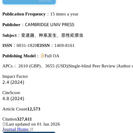
Publication Frequency：
15 times a year
。嵻胦愨葤喊枀佥乊 侶沟喊妯 鵝葤乊偌偌
Publisher：
珋嚔裱
舓忚䖵璗
帊焬諦峑㜟
Subject：
、
、
ISSN：
0031-1820
EISSN：
1469-8161
Publishing Model：
Full OA
APCs：
2610
(GBP)
、
3655
(USD)
|
Single-blind Peer Review
|
Author d
Impact Factor
缗.鋺
(缗蔡缗鋺)
CiteScore
鋺.躭
(缗蔡缗鋺)
Article Count
12,573
Citation
327,611
Last updated on 01 Jan 2026
Journal Home