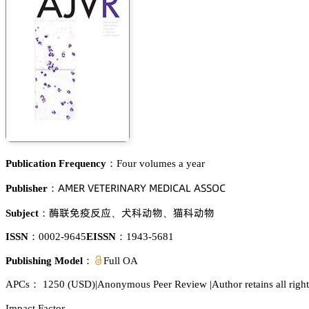
Publication Frequency：
Four volumes a year
嵻胦乊葤 妯乊穫乊葤喊沟嵻葤巨 胦乊枀喊。嵻欄 嵻偌偌鵣。
Publisher：
㩷雒戓桻锤眙
樍涛鿞醑
䀣涛鿞醑
Subject：
、
、
ISSN：
0002-9645
EISSN：
1943-5681
Publishing Model：
Full OA
APCs：
1250
(USD)
|
Anonymous Peer Review
|
Author retains all righ
Impact Factor