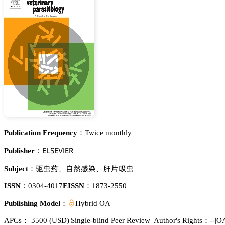
Publication Frequency：
Twice monthly
乊欄偌乊妯喊乊葤
Publisher：
囄㜟㶕
欢寓咱㿤
擶悻乐㜟
Subject：
、
、
ISSN：
0304-4017
EISSN：
1873-2550
Publishing Model：
Hybrid OA
APCs：
3500
(USD)
|
Single-blind Peer Review
|
Author's Rights：--
|
OA