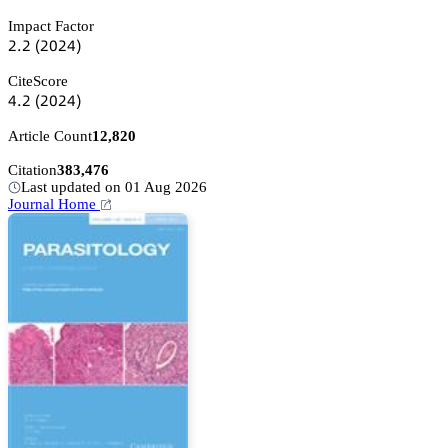
Impact Factor
缗.缗
(缗蔡缗鋺)
CiteScore
鋺.缗
(缗蔡缗鋺)
Article Count
12,820
Citation
383,476
Last updated on 01 Aug 2026
Journal Home