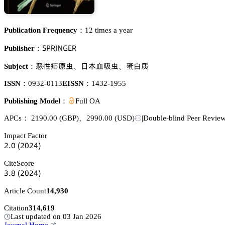
Publication Frequency：
12 times a year
偌鵝葤喊沟佥乊葤
Publisher：
帊焬諦峑㜟
匶蒏撂乐㜟
訥骏魉
Subject：
、
、
ISSN：
0932-0113
EISSN：
1432-1955
Publishing Model：
Full OA
APCs：
2190.00
(GBP)
、
2990.00
(USD)
|
Double-blind Peer Revie
Impact Factor
缗.蔡
(缗蔡缗鋺)
CiteScore
杚.躭
(缗蔡缗鋺)
Article Count
14,930
Citation
314,619
Last updated on 03 Jan 2026
Journal Home