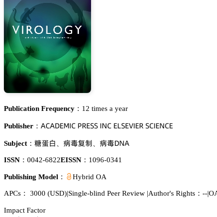
Publication Frequency：
12 times a year
嵻。嵻枀乊胦喊。 鵝葤乊偌偌 喊沟。 乊欄偌乊妯喊乊葤 偌。喊乊沟。乊
Publisher：
譴訥骏
緺澣盘嗭
緺澣枀沟嵻
Subject：
、
、
ISSN：
0042-6822
EISSN：
1096-0341
Publishing Model：
Hybrid OA
APCs：
3000
(USD)
|
Single-blind Peer Review
|
Author's Rights：--
|
OA
Impact Factor