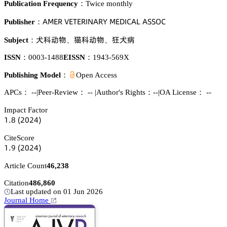
Publication Frequency：
Twice monthly
嵻胦乊葤 妯乊穫乊葤喊沟嵻葤巨 胦乊枀喊。嵻欄 嵻偌偌鵣。
Publisher：
樍涛鿞醑
䀣涛鿞醑
酊樍緺
Subject：
、
、
ISSN：
0003-1488
EISSN：
1943-569X
Publishing Model：
Open Access
APCs：
--
|
Peer-Review： --
|
Author's Rights：--
|
OA License： --
Impact Factor
声.躭
(缗蔡缗鋺)
CiteScore
声.䟕
(缗蔡缗鋺)
Article Count
46,238
Citation
486,860
Last updated on 01 Jun 2026
Journal Home