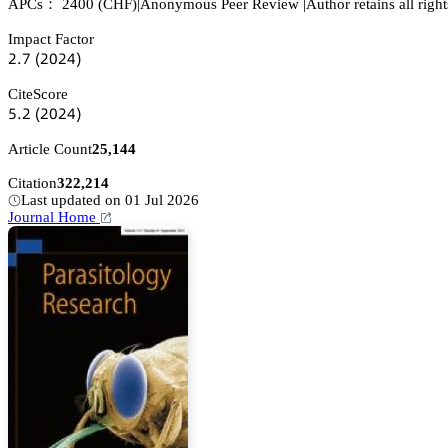
APCs：
2400
(CHF)
|
Anonymous Peer Review
|
Author retains all right
Impact Factor
缗.篫
(缗蔡缗鋺)
CiteScore
逦.缗
(缗蔡缗鋺)
Article Count
25,144
Citation
322,214
Last updated on 01 Jul 2026
Journal Home