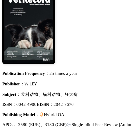
Publication Frequency：
25 times a year
遙喊欄乊巨
Publisher：
樍涛鿞醑
䀣涛鿞醑
酊樍緺
Subject：
、
、
ISSN：
0042-4900
EISSN：
2042-7670
Publishing Model：
Hybrid OA
APCs：
3580
(EUR)
、
3130
(GBP)
|
Single-blind Peer Review
|
Autho