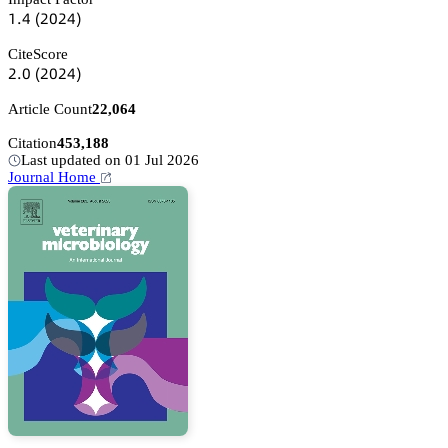
声.鋺
(缗蔡缗鋺)
CiteScore
缗.蔡
(缗蔡缗鋺)
Article Count
22,064
Citation
453,188
Last updated on 01 Jul 2026
Journal Home