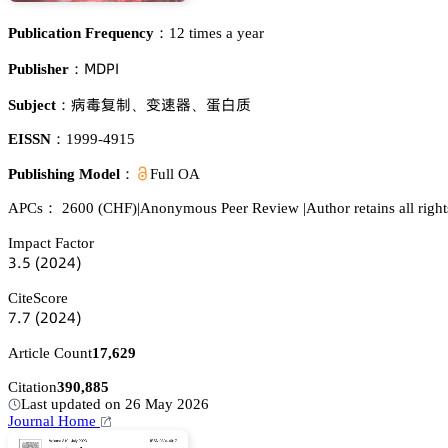
Publication Frequency：
12 times a year
胦枀鵝喊
Publisher：
緺澣盘嗭
珋嚔裱
訥骏魉
Subject：
、
、
EISSN：
1999-4915
Publishing Model：
Full OA
APCs：
2600
(CHF)
|
Anonymous Peer Review
|
Author retains all right
Impact Factor
杚.逦
(缗蔡缗鋺)
CiteScore
篫.篫
(缗蔡缗鋺)
Article Count
17,629
Citation
390,885
Last updated on 26 May 2026
Journal Home