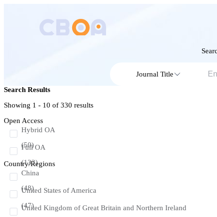
Searc
Journal Title
Search Results
Showing 1 - 10 of
330
results
Open Access
Hybrid OA
(50)
Full OA
(133)
Country/Regions
China
(48)
United States of America
(47)
United Kingdom of Great Britain and Northern Ireland