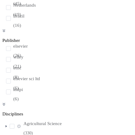
(45)
Netherlands
(19)
Brazil
(16)
Publisher
elsevier
(26)
wiley
(21)
bmc
(8)
elsevier sci ltd
(6)
mdpi
(6)
Disciplines
Agricultural Science
(330)