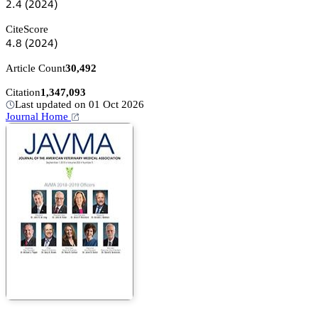
缗.鋺
(缗蔡缗鋺)
CiteScore
鋺.躭
(缗蔡缗鋺)
Article Count
30,492
Citation
1,347,093
Last updated on 01 Oct 2026
Journal Home