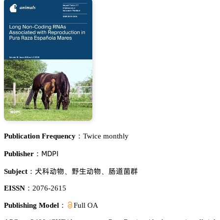
Publication Frequency：
Twice monthly
胦枀鵝喊
Publisher：
樍涛鿞醑
犙璗鿞醑
鮑埴㮈䳆
Subject：
、
、
EISSN：
2076-2615
Publishing Model：
Full OA