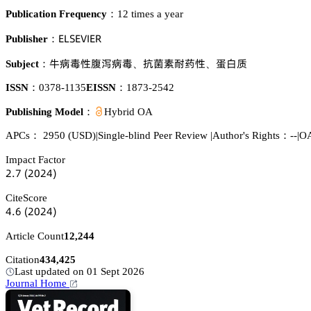
Publication Frequency：
12 times a year
乊欄偌乊妯喊乊葤
Publisher：
钐緺澣焬㫡晑緺澣
荣㮈㙢坉㶕焬
訥骏魉
Subject：
、
、
ISSN：
0378-1135
EISSN：
1873-2542
Publishing Model：
Hybrid OA
APCs：
2950
(USD)
|
Single-blind Peer Review
|
Author's Rights：--
|
OA
Impact Factor
缗.篫
(缗蔡缗鋺)
CiteScore
鋺.炆
(缗蔡缗鋺)
Article Count
12,244
Citation
434,425
Last updated on 01 Sept 2026
Journal Home