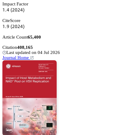
Impact Factor
声.鋺
(缗蔡缗鋺)
CiteScore
声.䟕
(缗蔡缗鋺)
Article Count
65,400
Citation
408,165
Last updated on 04 Jul 2026
Journal Home