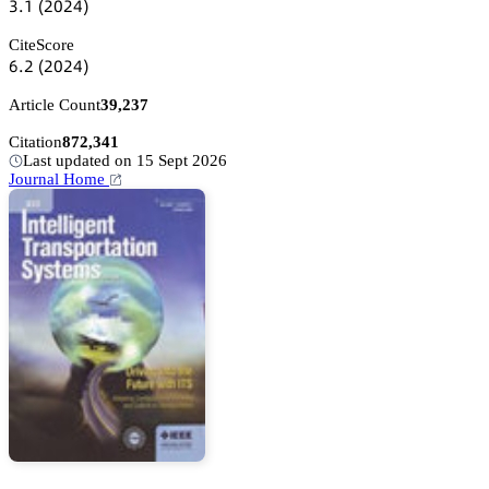
杚.声
(缗蔡缗鋺)
CiteScore
炆.缗
(缗蔡缗鋺)
Article Count
39,237
Citation
872,341
Last updated on 15 Sept 2026
Journal Home