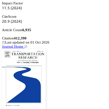
Impact Factor
声声.逦
(缗蔡缗鋺)
CiteScore
缗蔡.䟕
(缗蔡缗鋺)
Article Count
6,935
Citation
412,390
Last updated on 01 Oct 2026
Journal Home