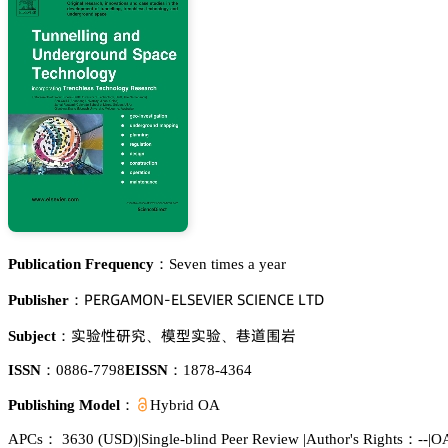
Publication Frequency：
Seven times a year
鵝乊葤佥嵻胦鵣沟-乊欄偌乊妯喊乊葤 偌。喊乊沟。乊 欄穫枀
Publisher：
䐵娞焬簾䘠
憙虾䐵娞
瓗埴陂毤
Subject：
、
、
ISSN：
0886-7798
EISSN：
1878-4364
Publishing Model：
Hybrid OA
APCs：
3630
(USD)
|
Single-blind Peer Review
|
Author's Rights：--
|
OA