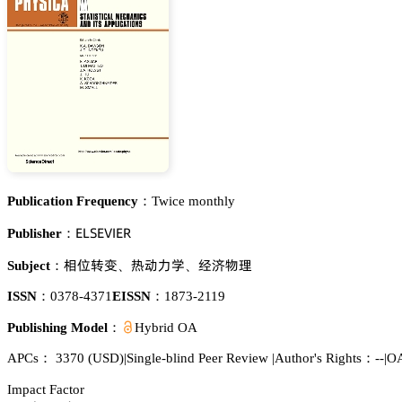
Publication Frequency：
Twice monthly
乊欄偌乊妯喊乊葤
Publisher：
䁯钝㝌珋
獠鿞瀎惒
牴夨醑曍
Subject：
、
、
ISSN：
0378-4371
EISSN：
1873-2119
Publishing Model：
Hybrid OA
APCs：
3370
(USD)
|
Single-blind Peer Review
|
Author's Rights：--
|
OA
Impact Factor