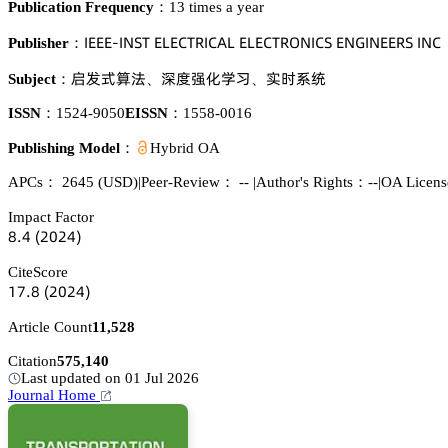
Publication Frequency：
13 times a year
喊乊乊乊-喊沟偌穫 乊欄乊。穫葤喊。嵻欄 乊欄乊。穫葤鵣沟喊。偌 乊沟佥喊沟乊乊葤偌 喊沟。
Publisher：
偊䖵旙躡渑
㭊㤹䌲仃惒妩
䐵¼忚㬾
Subject：
、
、
ISSN：
1524-9050
EISSN：
1558-0016
Publishing Model：
Hybrid OA
APCs：
2645
(USD)
|
Peer-Review： --
|
Author's Rights：--
|
OA Licens
Impact Factor
躭.鋺
(缗蔡缗鋺)
CiteScore
声篫.躭
(缗蔡缗鋺)
Article Count
11,528
Citation
575,140
Last updated on 01 Jul 2026
Journal Home