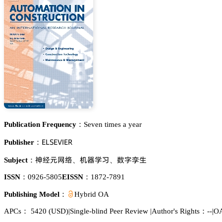
Publication Frequency：
Seven times a year
乊欄偌乊妯喊乊葤
Publisher：
蘽牴炌㢿謩
诜裱惒妩
㚘庎宯璗
Subject：
、
、
ISSN：
0926-5805
EISSN：
1872-7891
Publishing Model：
Hybrid OA
APCs：
5420
(USD)
|
Single-blind Peer Review
|
Author's Rights：--
|
OA