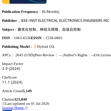
Publication Frequency：
Bi-Monthly
喊乊乊乊-喊沟偌穫 乊欄乊。穫葤喊。嵻欄 乊欄乊。穫葤鵣沟喊。偌 乊沟佥喊沟乊乊葤偌 喊沟。
Publisher：
繚懌仃㗼嗭
蘽牴炌㢿謩
欢拂眙㗼嗭
Subject：
、
、
ISSN：
1063-6536
EISSN：
1558-0865
Publishing Model：
Hybrid OA
APCs：
2645
(USD)
|
Peer-Review： --
|
Author's Rights：--
|
OA Licens
Impact Factor
杚.䟕
(缗蔡缗鋺)
CiteScore
声声.声
(缗蔡缗鋺)
Article Count
5,149
Citation
323,840
Last updated on 01 Jul 2026
Journal Home