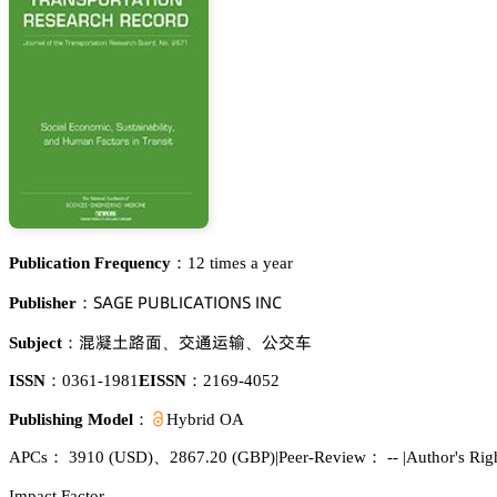
Publication Frequency：
12 times a year
偌嵻佥乊 鵝侶愨欄喊。嵻穫喊鵣沟偌 喊沟。
Publisher：
髨㧦浰轈泴
母㸰䏒㓸
赤母烚
Subject：
、
、
ISSN：
0361-1981
EISSN：
2169-4052
Publishing Model：
Hybrid OA
APCs：
3910
(USD)
、
2867.20
(GBP)
|
Peer-Review： --
|
Author's Rig
Impact Factor