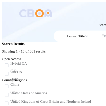
Searc
Journal Title
Search Results
Showing 1 - 10 of
381
results
Open Access
Hybrid OA
(94)
Full OA
(116)
Country/Regions
China
(76)
United States of America
(70)
United Kingdom of Great Britain and Northern Ireland