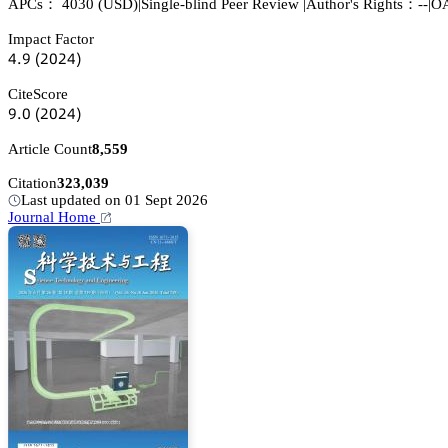
APCs：
4030
(USD)
|
Single-blind Peer Review
|
Author's Rights：--
|
OA
Impact Factor
鋺.䟕
(缗蔡缗鋺)
CiteScore
䟕.蔡
(缗蔡缗鋺)
Article Count
8,559
Citation
323,039
Last updated on 01 Sept 2026
Journal Home