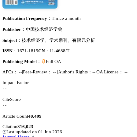
Publication Frequency：
Thrice a month
瘼孢翏红牴夨惒肦
Publisher：
翏红牴夨惒
惒红洗䲢
犲鶺炌湿郪
Subject：
、
、
ISSN：
1671-1815
CN：
11-4688/T
Publishing Model：
Full OA
APCs：
--
|
Peer-Review： --
|
Author's Rights：--
|
OA License： --
Impact Factor
--
CiteScore
--
Article Count
40,499
Citation
316,023
Last updated on 01 Jun 2026
Journal Home