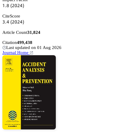
声.躭
(缗蔡缗鋺)
CiteScore
杚.鋺
(缗蔡缗鋺)
Article Count
31,824
Citation
499,438
Last updated on 01 Aug 2026
Journal Home