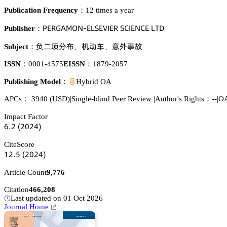
Publication Frequency：
12 times a year
鵝乊葤佥嵻胦鵣沟-乊欄偌乊妯喊乊葤 偌。喊乊沟。乊 欄穫枀
Publisher：
镣绺䉱湿踂
诜鿞烚
㩫欮鮜焷
Subject：
、
、
ISSN：
0001-4575
EISSN：
1879-2057
Publishing Model：
Hybrid OA
APCs：
3940
(USD)
|
Single-blind Peer Review
|
Author's Rights：--
|
OA
Impact Factor
炆.缗
(缗蔡缗鋺)
CiteScore
声缗.逦
(缗蔡缗鋺)
Article Count
9,776
Citation
466,208
Last updated on 01 Oct 2026
Journal Home