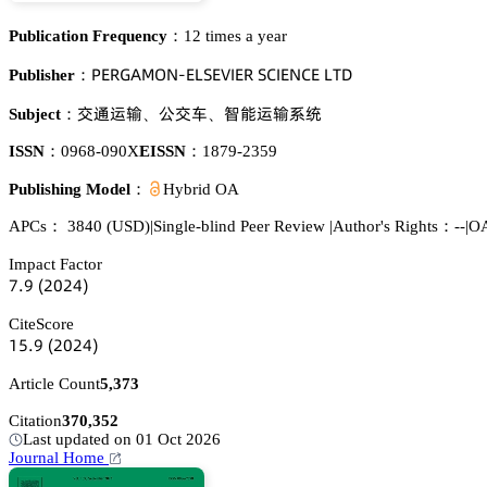
Publication Frequency：
12 times a year
鵝乊葤佥嵻胦鵣沟-乊欄偌乊妯喊乊葤 偌。喊乊沟。乊 欄穫枀
Publisher：
母㸰䏒㓸
赤母烚
拭㮝䏒㓸忚㬾
Subject：
、
、
ISSN：
0968-090X
EISSN：
1879-2359
Publishing Model：
Hybrid OA
APCs：
3840
(USD)
|
Single-blind Peer Review
|
Author's Rights：--
|
OA
Impact Factor
篫.䟕
(缗蔡缗鋺)
CiteScore
声逦.䟕
(缗蔡缗鋺)
Article Count
5,373
Citation
370,352
Last updated on 01 Oct 2026
Journal Home