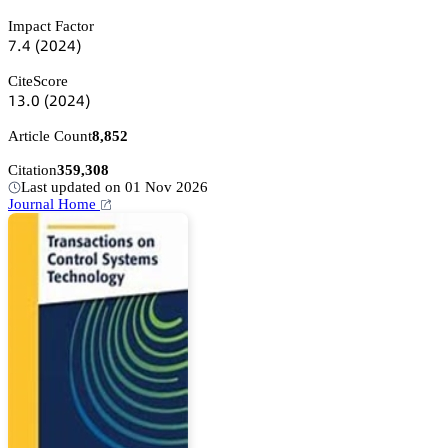
Impact Factor
篫.鋺
(缗蔡缗鋺)
CiteScore
声杚.蔡
(缗蔡缗鋺)
Article Count
8,852
Citation
359,308
Last updated on 01 Nov 2026
Journal Home