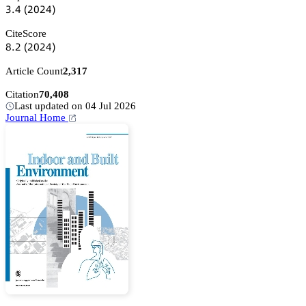
杚.鋺
(缗蔡缗鋺)
CiteScore
躭.缗
(缗蔡缗鋺)
Article Count
2,317
Citation
70,408
Last updated on 04 Jul 2026
Journal Home