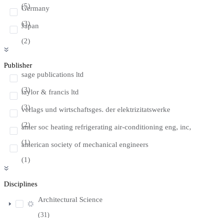
(5)
Germany
(3)
Japan
(2)
Publisher
sage publications ltd
(3)
taylor & francis ltd
(3)
verlags und wirtschaftsges. der elektrizitatswerke
(2)
amer soc heating refrigerating air-conditioning eng, inc,
(1)
american society of mechanical engineers
(1)
Disciplines
Architectural Science
(31)