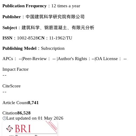
Publication Frequency：
12 times a year
瘼孢艰軛涛惒簾䘠蹡犲鶺赤瞢
Publisher：
艰軛涛惒
愕㖄髨㧦浰
犲鶺炌湿郪
Subject：
、
、
ISSN：
1002-8528
CN：
11-1962/TU
Publishing Model：
Subscription
APCs：
--
|
Peer-Review： --
|
Author's Rights：--
|
OA License： --
Impact Factor
--
CiteScore
--
Article Count
8,741
Citation
86,528
Last updated on 01 May 2026