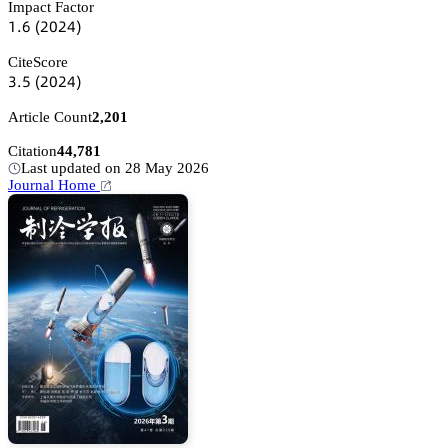
Impact Factor
声.炆
(缗蔡缗鋺)
CiteScore
杚.逦
(缗蔡缗鋺)
Article Count
2,201
Citation
44,781
Last updated on 28 May 2026
Journal Home