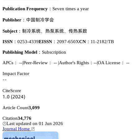
Publication Frequency：
Seven times a year
瘼孢嗭扁惒肦
Publisher：
嗭扁忚㬾
獠㿰忚㬾
卢獠忚㚘
Subject：
、
、
ISSN：
0253-4339
EISSN：
2097-650X
CN：
11-2182/TB
Publishing Model：
Subscription
APCs：
--
|
Peer-Review： --
|
Author's Rights：--
|
OA License： --
Impact Factor
--
CiteScore
声.蔡
(缗蔡缗鋺)
Article Count
3,099
Citation
34,776
Last updated on 01 Jun 2026
Journal Home