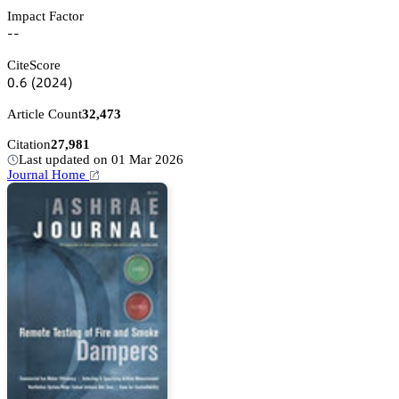
Impact Factor
--
CiteScore
蔡.炆
(缗蔡缗鋺)
Article Count
32,473
Citation
27,981
Last updated on 01 Mar 2026
Journal Home