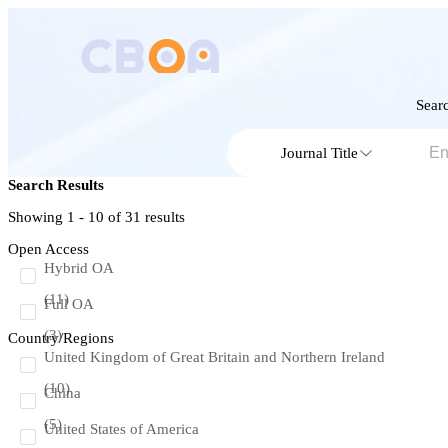
Searc
Journal Title
Search Results
Showing 1 - 10 of
31
results
Open Access
Hybrid OA
(11)
Full OA
(3)
Country/Regions
United Kingdom of Great Britain and Northern Ireland
(10)
China
(5)
United States of America