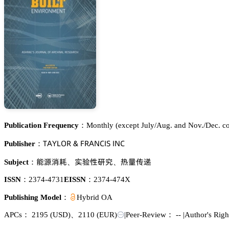
Publication Frequency：
Monthly (except July/Aug. and Nov./Dec. c
穫嵻巨欄鵣葤 & 彦葤嵻沟。喊偌 喊沟。
Publisher：
㮝㡤螴鏕
䐵娞焬簾䘠
獠䪆卢㵀
Subject：
、
、
ISSN：
2374-4731
EISSN：
2374-474X
Publishing Model：
Hybrid OA
APCs：
2195
(USD)
、
2110
(EUR)
|
Peer-Review： --
|
Author's Rig