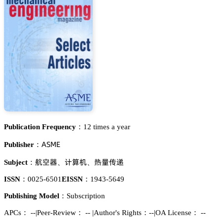
Publication Frequency：
12 times a year
嵻偌胦乊
Publisher：
篒瞫裱
嫛躡诜
獠䪆卢㵀
Subject：
、
、
ISSN：
0025-6501
EISSN：
1943-5649
Publishing Model：
Subscription
APCs：
--
|
Peer-Review： --
|
Author's Rights：--
|
OA License： --