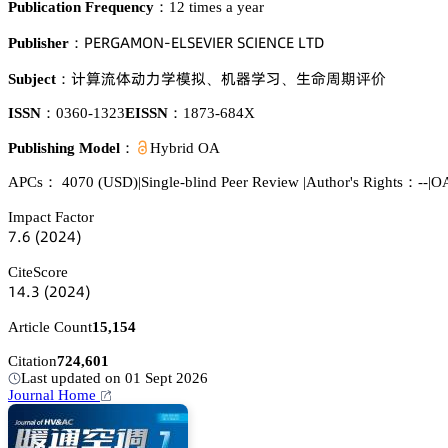
Publication Frequency：
12 times a year
鵝乊葤佥嵻胦鵣沟-乊欄偌乊妯喊乊葤 偌。喊乊沟。乊 欄穫枀
Publisher：
嫛躡藠俷鿞瀎惒憙塘
诜裱惒妩
璗熐诧洗㬖䮮
Subject：
、
、
ISSN：
0360-1323
EISSN：
1873-684X
Publishing Model：
Hybrid OA
APCs：
4070
(USD)
|
Single-blind Peer Review
|
Author's Rights：--
|
OA
Impact Factor
篫.炆
(缗蔡缗鋺)
CiteScore
声鋺.杚
(缗蔡缗鋺)
Article Count
15,154
Citation
724,601
Last updated on 01 Sept 2026
Journal Home