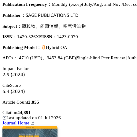
Publication Frequency：
Monthly (except July/Aug. and Nov./Dec. c
偌嵻佥乊 鵝侶愨欄喊。嵻穫喊鵣沟偌 欄穫枀
Publisher：
穦鼔醑
㮝㡤螴鏕
瞫瑖罡㿤醑
Subject：
、
、
ISSN：
1420-326X
EISSN：
1423-0070
Publishing Model：
Hybrid OA
APCs：
4710
(USD)
、
3453.84
(GBP)
|
Single-blind Peer Review
|
Auth
Impact Factor
缗.䟕
(缗蔡缗鋺)
CiteScore
炆.鋺
(缗蔡缗鋺)
Article Count
2,855
Citation
44,891
Last updated on 01 Jul 2026
Journal Home