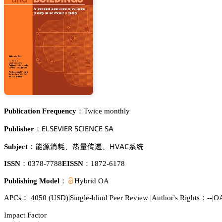
Publication Frequency：
Twice monthly
乊欄偌乊妯喊乊葤 偌。喊乊沟。乊 偌嵻
Publisher：
㮝㡤螴鏕
獠䪆卢㵀
㡶妯嵻。忚㬾
Subject：
、
、
ISSN：
0378-7788
EISSN：
1872-6178
Publishing Model：
Hybrid OA
APCs：
4050
(USD)
|
Single-blind Peer Review
|
Author's Rights：--
|
OA
Impact Factor