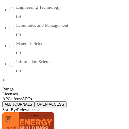
Engineering Technology
(6)
Economics and Management
(4)
Materials Science
(4)
Information Science
(4)
Range
Licenses
APCs fees/APCs
ALL JOURNALS
OPEN ACCESS
Sort By:
Relevance