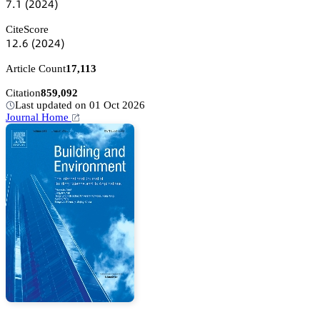
篫.声
(缗蔡缗鋺)
CiteScore
声缗.炆
(缗蔡缗鋺)
Article Count
17,113
Citation
859,092
Last updated on 01 Oct 2026
Journal Home