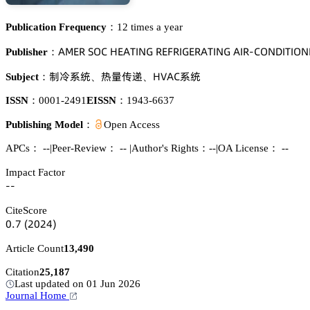
Publication Frequency：
12 times a year
嵻胦乊葤 偌鵣。 㡶乊嵻穫喊沟佥 葤乊彦葤喊佥乊葤嵻穫喊沟佥 嵻喊葤-。鵣沟枀喊穫喊鵣沟喊
Publisher：
嗭扁忚㬾
獠䪆卢㵀
㡶妯嵻。忚㬾
Subject：
、
、
ISSN：
0001-2491
EISSN：
1943-6637
Publishing Model：
Open Access
APCs：
--
|
Peer-Review： --
|
Author's Rights：--
|
OA License： --
Impact Factor
--
CiteScore
蔡.篫
(缗蔡缗鋺)
Article Count
13,490
Citation
25,187
Last updated on 01 Jun 2026
Journal Home