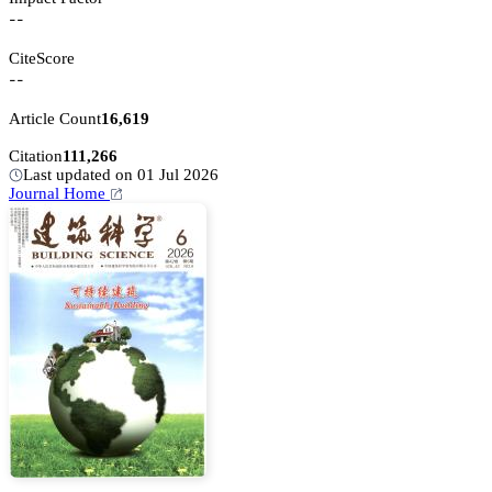
--
CiteScore
--
Article Count
16,619
Citation
111,266
Last updated on 01 Jul 2026
Journal Home