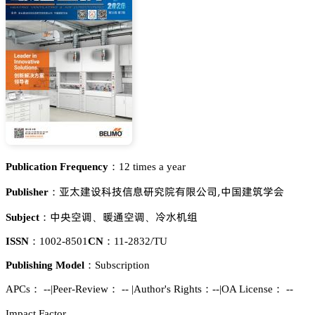
Publication Frequency：
12 times a year
萛髼艰岇涛翏烻壄簾䘠蹡犲鶺赤瞢,瘼孢艰軛惒肦
Publisher：
瘼䁾瞫仍
䮃㸰瞫仍
扁懎诜帇
Subject：
、
、
ISSN：
1002-8501
CN：
11-2832/TU
Publishing Model：
Subscription
APCs：
--
|
Peer-Review： --
|
Author's Rights：--
|
OA License： --
Impact Factor