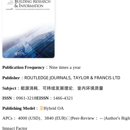
Publication Frequency：
Nine times a year
葤鵣侶穫欄乊枀佥乊 嗧鵣侶葤沟嵻欄偌, 穫嵻巨欄鵣葤 & 彦葤嵻沟。喊偌 欄穫枀
Publisher：
㮝㡤螴鏕
㐍礹鈖䖵瑼曍彄
㬎鱔乯垾魉䪆
Subject：
、
、
ISSN：
0961-3218
EISSN：
1466-4321
Publishing Model：
Hybrid OA
APCs：
4000
(USD)
、
3840
(EUR)
|
Peer-Review： --
|
Author's Rig
Impact Factor