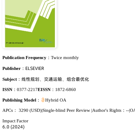
Publication Frequency：
Twice monthly
乊欄偌乊妯喊乊葤
Publisher：
灦焬䯼蕵
母㸰䏒㓸
帇頵繚懌仃
Subject：
、
、
ISSN：
0377-2217
EISSN：
1872-6860
Publishing Model：
Hybrid OA
APCs：
3290
(USD)
|
Single-blind Peer Review
|
Author's Rights：--
|
OA
Impact Factor
炆.蔡
(缗蔡缗鋺)