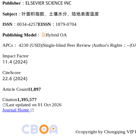
乊欄偌乊妯喊乊葤 偌。喊乊沟。乊 喊沟。
Publisher：
蚞泴㳖腰㚘
浰梊懎湿
㳻妤朡泴鏾㤹
Subject：
、
、
ISSN：
0034-4257
EISSN：
1879-0704
Publishing Model：
Hybrid OA
APCs：
4230
(USD)
|
Single-blind Peer Review
|
Author's Rights：--
|
OA
Impact Factor
声声.鋺
(缗蔡缗鋺)
CiteScore
缗缗.炆
(缗蔡缗鋺)
Article Count
11,897
Citation
1,395,577
Last updated on 01 Oct 2026
Journal Home
©copyright by Chongqing VIP I