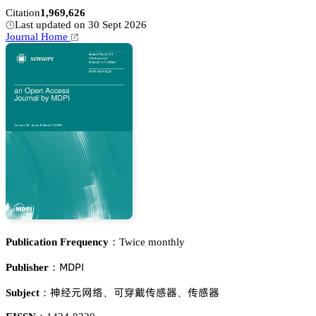
Citation
1,969,626
Last updated on 30 Sept 2026
Journal Home
Publication Frequency：
Twice monthly
胦枀鵝喊
Publisher：
蘽牴炌㢿謩
㐍䘋莖卢咱裱
卢咱裱
Subject：
、
、