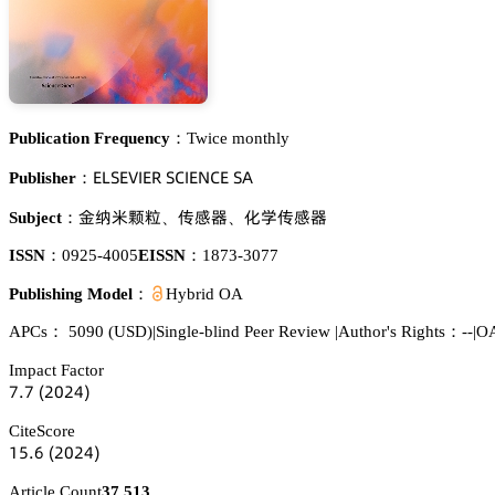
Publication Frequency：
Twice monthly
乊欄偌乊妯喊乊葤 偌。喊乊沟。乊 偌嵻
Publisher：
遽趋㟅穦鼔
卢咱裱
仃惒卢咱裱
Subject：
、
、
ISSN：
0925-4005
EISSN：
1873-3077
Publishing Model：
Hybrid OA
APCs：
5090
(USD)
|
Single-blind Peer Review
|
Author's Rights：--
|
OA
Impact Factor
篫.篫
(缗蔡缗鋺)
CiteScore
声逦.炆
(缗蔡缗鋺)
Article Count
37,513