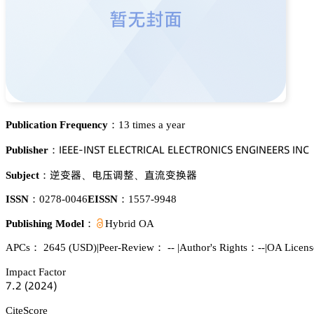
Publication Frequency：
13 times a year
喊乊乊乊-喊沟偌穫 乊欄乊。穫葤喊。嵻欄 乊欄乊。穫葤鵣沟喊。偌 乊沟佥喊沟乊乊葤偌 喊沟。
Publisher：
世珋裱
醝㥷仍灔
糭藠珋磥裱
Subject：
、
、
ISSN：
0278-0046
EISSN：
1557-9948
Publishing Model：
Hybrid OA
APCs：
2645
(USD)
|
Peer-Review： --
|
Author's Rights：--
|
OA Licens
Impact Factor
篫.缗
(缗蔡缗鋺)
CiteScore