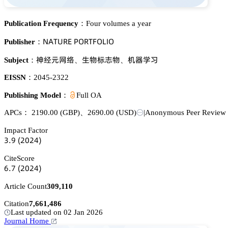
Publication Frequency：
Four volumes a year
沟嵻穫侶葤乊 鵝鵣葤穫彦鵣欄喊鵣
Publisher：
蘽牴炌㢿謩
璗醑肱堅醑
诜裱惒妩
Subject：
、
、
EISSN：
2045-2322
Publishing Model：
Full OA
APCs：
2190.00
(GBP)
、
2690.00
(USD)
|
Anonymous Peer Review
Impact Factor
杚.䟕
(缗蔡缗鋺)
CiteScore
炆.篫
(缗蔡缗鋺)
Article Count
309,110
Citation
7,661,486
Last updated on 02 Jan 2026
Journal Home