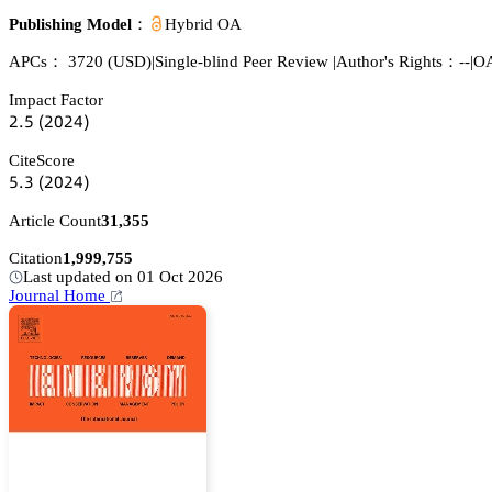
Publishing Model：
Hybrid OA
APCs：
3720
(USD)
|
Single-blind Peer Review
|
Author's Rights：--
|
OA
Impact Factor
缗.逦
(缗蔡缗鋺)
CiteScore
逦.杚
(缗蔡缗鋺)
Article Count
31,355
Citation
1,999,755
Last updated on 01 Oct 2026
Journal Home