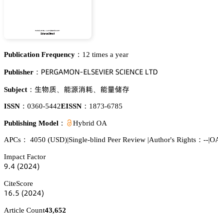
Publication Frequency：
12 times a year
鵝乊葤佥嵻胦鵣沟-乊欄偌乊妯喊乊葤 偌。喊乊沟。乊 欄穫枀
Publisher：
璗醑魉
㮝㡤螴鏕
㮝䪆䟊饪
Subject：
、
、
ISSN：
0360-5442
EISSN：
1873-6785
Publishing Model：
Hybrid OA
APCs：
4050
(USD)
|
Single-blind Peer Review
|
Author's Rights：--
|
OA
Impact Factor
䟕.鋺
(缗蔡缗鋺)
CiteScore
声炆.逦
(缗蔡缗鋺)
Article Count
43,652