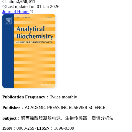
Citation
2,658,011
Last updated on 01 Jan 2026
Journal Home
Publication Frequency：
Twice monthly
嵻。嵻枀乊胦喊。 鵝葤乊偌偌 喊沟。 乊欄偌乊妯喊乊葤 偌。喊乊沟。乊
Publisher：
蔮繐騃䇻甦㧦嫉醝祻
璗醑卢咱裱
魉蔥湿郪渑
Subject：
、
、
ISSN：
0003-2697
EISSN：
1096-0309