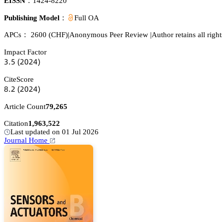
EISSN：
1424-8220
Publishing Model：
Full OA
APCs：
2600
(CHF)
|
Anonymous Peer Review
|
Author retains all right
Impact Factor
杚.逦
(缗蔡缗鋺)
CiteScore
躭.缗
(缗蔡缗鋺)
Article Count
79,265
Citation
1,963,522
Last updated on 01 Jul 2026
Journal Home