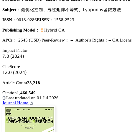
繚懌仃㗼嗭
灦焬橭痽埯㘧旙
欄续囹卖憗鵃肃聸綻㚘鹩渑
Subject：
、
、
ISSN：
0018-9286
EISSN：
1558-2523
Publishing Model：
Hybrid OA
APCs：
2645
(USD)
|
Peer-Review： --
|
Author's Rights：--
|
OA Licens
Impact Factor
篫.蔡
(缗蔡缗鋺)
CiteScore
声缗.蔡
(缗蔡缗鋺)
Article Count
23,218
Citation
1,460,549
Last updated on 01 Jul 2026
Journal Home