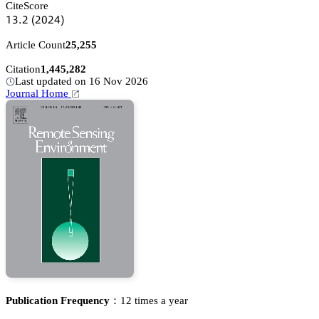
CiteScore
声杚.缗
(缗蔡缗鋺)
Article Count
25,255
Citation
1,445,282
Last updated on 16 Nov 2026
Journal Home
Publication Frequency：
12 times a year