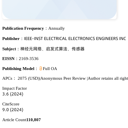
Publication Frequency：
Annually
喊乊乊乊-喊沟偌穫 乊欄乊。穫葤喊。嵻欄 乊欄乊。穫葤鵣沟喊。偌 乊沟佥喊沟乊乊葤偌 喊沟。
Publisher：
蘽牴炌㢿謩
偊䖵旙躡渑
卢咱裱
Subject：
、
、
EISSN：
2169-3536
Publishing Model：
Full OA
APCs：
2075
(USD)
|
Anonymous Peer Review
|
Author retains all righ
Impact Factor
杚.炆
(缗蔡缗鋺)
CiteScore
䟕.蔡
(缗蔡缗鋺)
Article Count
110,807