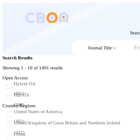
Searc
Journal Title
Search Results
Showing 1 - 10 of
1491
results
Open Access
Hybrid OA
(402)
Full OA
(508)
Country/Regions
United States of America
(382)
United Kingdom of Great Britain and Northern Ireland
(232)
China