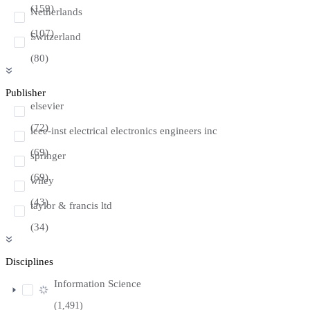
(159)
Netherlands
(107)
Switzerland
(80)
Publisher
elsevier
(72)
ieee-inst electrical electronics engineers inc
(69)
springer
(69)
wiley
(43)
taylor & francis ltd
(34)
Disciplines
Information Science
(1,491)