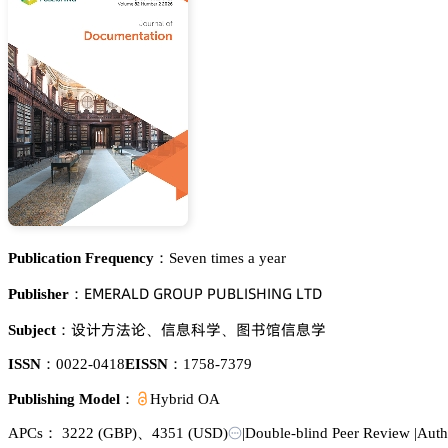
Publication Frequency：
Seven times a year
乊胦乊葤嵻欄枀 佥葤鵣侶鵝 鵝侶愨欄喊偌㡶喊沟佥 欄穫枀
Publisher：
岇嫛鹩渑彄
烻壄涛惒
貂䎦慀烻壄惒
Subject：
、
、
ISSN：
0022-0418
EISSN：
1758-7379
Publishing Model：
Hybrid OA
APCs：
3222
(GBP)
、
4351
(USD)
|
Double-blind Peer Review
|
Auth