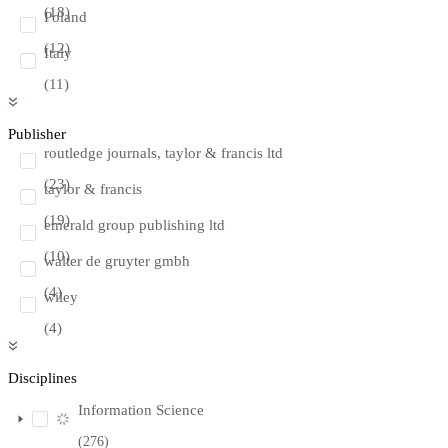
(18)
Poland
(12)
Italy
(11)
Publisher
routledge journals, taylor & francis ltd
(23)
taylor & francis
(19)
emerald group publishing ltd
(10)
walter de gruyter gmbh
(4)
wiley
(4)
Disciplines
Information Science
(276)