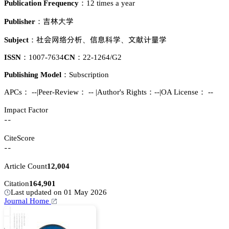
Publication Frequency：
12 times a year
剈㲸𬬻惒
Publisher：
㪫肦㢿謩湿郪
烻壄涛惒
鉮藀嫛䪆惒
Subject：
、
、
ISSN：
1007-7634
CN：
22-1264/G2
Publishing Model：
Subscription
APCs：
--
|
Peer-Review： --
|
Author's Rights：--
|
OA License： --
Impact Factor
--
CiteScore
--
Article Count
12,004
Citation
164,901
Last updated on 01 May 2026
Journal Home