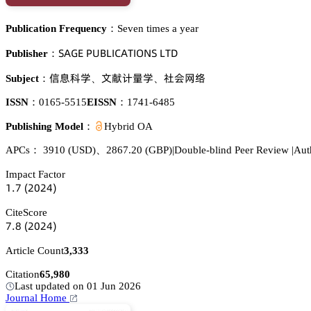
Publication Frequency：
Seven times a year
偌嵻佥乊 鵝侶愨欄喊。嵻穫喊鵣沟偌 欄穫枀
Publisher：
烻壄涛惒
鉮藀嫛䪆惒
㪫肦㢿謩
Subject：
、
、
ISSN：
0165-5515
EISSN：
1741-6485
Publishing Model：
Hybrid OA
APCs：
3910
(USD)
、
2867.20
(GBP)
|
Double-blind Peer Review
|
Aut
Impact Factor
声.篫
(缗蔡缗鋺)
CiteScore
篫.躭
(缗蔡缗鋺)
Article Count
3,333
Citation
65,980
Last updated on 01 Jun 2026
Journal Home