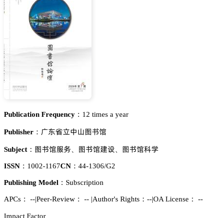
Publication Frequency：
12 times a year
氂㛾漳羂瘼咭貂䎦慀
Publisher：
貂䎦慀伫懾
貂䎦慀艰岇
貂䎦慀涛惒
Subject：
、
、
ISSN：
1002-1167
CN：
44-1306/G2
Publishing Model：
Subscription
APCs：
--
|
Peer-Review： --
|
Author's Rights：--
|
OA License： --
Impact Factor