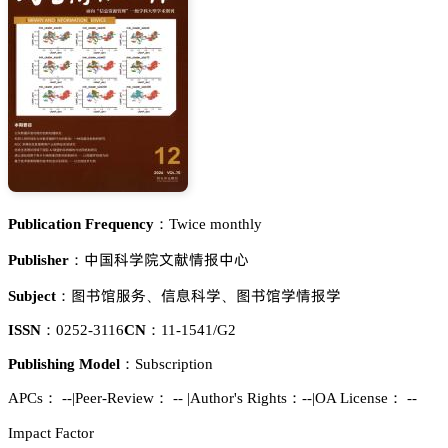
Publication Frequency：
Twice monthly
瘼孢涛惒蹡鉮藀侸沲瘼㔦
Publisher：
貂䎦慀伫懾
烻壄涛惒
貂䎦慀惒侸沲惒
Subject：
、
、
ISSN：
0252-3116
CN：
11-1541/G2
Publishing Model：
Subscription
APCs：
--
|
Peer-Review： --
|
Author's Rights：--
|
OA License： --
Impact Factor