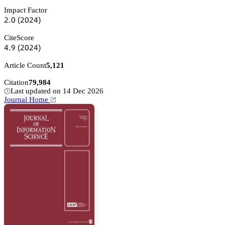
Impact Factor
缗.蔡
(缗蔡缗鋺)
CiteScore
鋺.䟕
(缗蔡缗鋺)
Article Count
5,121
Citation
79,984
Last updated on 14 Dec 2026
Journal Home