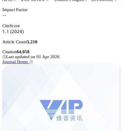
Impact Factor
--
CiteScore
声.声
(缗蔡缗鋺)
Article Count
5,210
Citation
64,058
Last updated on 01 Apr 2026
Journal Home