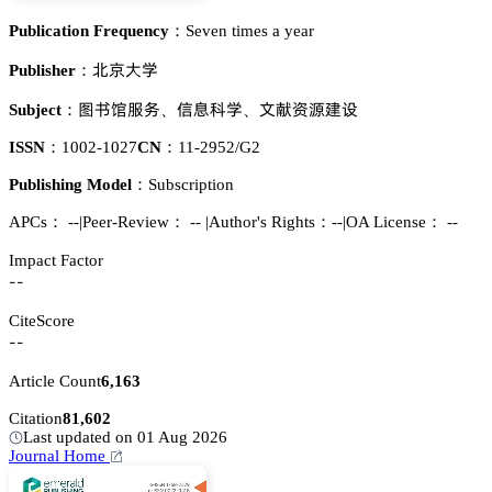
Publication Frequency：
Seven times a year
躠捍𬬻惒
Publisher：
貂䎦慀伫懾
烻壄涛惒
鉮藀噍㡤艰岇
Subject：
、
、
ISSN：
1002-1027
CN：
11-2952/G2
Publishing Model：
Subscription
APCs：
--
|
Peer-Review： --
|
Author's Rights：--
|
OA License： --
Impact Factor
--
CiteScore
--
Article Count
6,163
Citation
81,602
Last updated on 01 Aug 2026
Journal Home