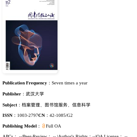
Publication Frequency：
Seven times a year
㪔鹼𬬻惒
Publisher：
詠锎㩭曍
貂䎦慀伫懾
烻壄涛惒
Subject：
、
、
ISSN：
1003-2797
CN：
42-1085/G2
Publishing Model：
Full OA
APCs：
--
|
Peer-Review： --
|
Author's Rights：--
|
OA License： --