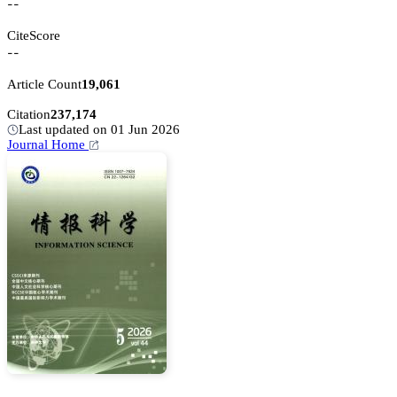
--
CiteScore
--
Article Count
19,061
Citation
237,174
Last updated on 01 Jun 2026
Journal Home