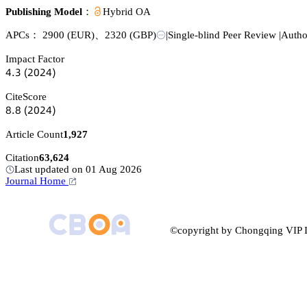
Publishing Model：
Hybrid OA
APCs：
2900
(EUR)
、
2320
(GBP)
|
Single-blind Peer Review
|
Autho
Impact Factor
鋺.杚
(缗蔡缗鋺)
CiteScore
躭.躭
(缗蔡缗鋺)
Article Count
1,927
Citation
63,624
Last updated on 01 Aug 2026
Journal Home
©copyright by Chongqing VIP I