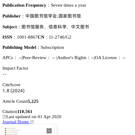
Publication Frequency：
Seven times a year
瘼孢貂䎦慀惒肦,孢䔟貂䎦慀
Publisher：
貂䎦慀伫懾
烻壄涛惒
瘼鉮貂䎦
Subject：
、
、
ISSN：
1001-8867
CN：
11-2746/G2
Publishing Model：
Subscription
APCs：
--
|
Peer-Review： --
|
Author's Rights：--
|
OA License： --
Impact Factor
--
CiteScore
声.躭
(缗蔡缗鋺)
Article Count
5,225
Citation
110,561
Last updated on 01 Apr 2026
Journal Home