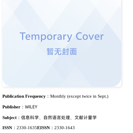
Publication Frequency：
Monthly (except twice in Sept.)
遙喊欄乊巨
Publisher：
烻壄涛惒
欢寓婹䳒溁曍
鉮藀嫛䪆惒
Subject：
、
、
ISSN：
2330-1635
EISSN：
2330-1643