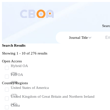
Searc
Journal Title
Search Results
Showing 1 - 10 of
276
results
Open Access
Hybrid OA
(70)
Full OA
(96)
Country/Regions
United States of America
(77)
United Kingdom of Great Britain and Northern Ireland
(45)
China