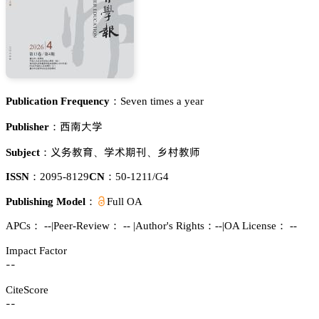
Publication Frequency：
Seven times a year
隍擃𬬻惒
Publisher：
㤌懾䯄猇
惒红洗䲢
䯁㦏䯄慻
Subject：
、
、
ISSN：
2095-8129
CN：
50-1211/G4
Publishing Model：
Full OA
APCs：
--
|
Peer-Review： --
|
Author's Rights：--
|
OA License： --
Impact Factor
--
CiteScore
--