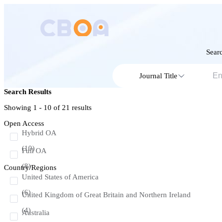
Searc
Journal Title
Search Results
Showing 1 - 10 of
21
results
Open Access
Hybrid OA
(10)
Full OA
(8)
Country/Regions
United States of America
(6)
United Kingdom of Great Britain and Northern Ireland
(4)
Australia