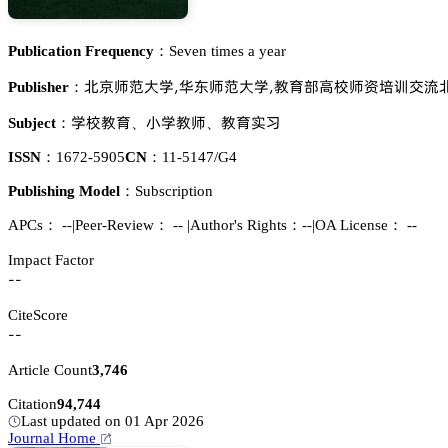
Publication Frequency：
Seven times a year
躠捍慻壉𬬻惒,瀪㛾慻壉𬬻惒,䯄猇謐築㕅慻噍大碞母藠
Publisher：
惒㕅䯄猇
𬒈惒䯄慻
䯄猇䐵妩
Subject：
、
、
ISSN：
1672-5905
CN：
11-5147/G4
Publishing Model：
Subscription
APCs：
--
|
Peer-Review： --
|
Author's Rights：--
|
OA License： --
Impact Factor
--
CiteScore
--
Article Count
3,746
Citation
94,744
Last updated on 01 Apr 2026
Journal Home