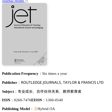
Journal Home
Publication Frequency：
Six times a year
葤鵣侶穫欄乊枀佥乊 嗧鵣侶葤沟嵻欄偌, 穫嵻巨欄鵣葤 & 彦葤嵻沟。喊偌 欄穫枀
Publisher：
角簱㩆㾛
頵傒钻㼲姮忚
䯄慻䯄猇剐
Subject：
、
、
ISSN：
0260-7476
EISSN：
1360-0540
Publishing Model：
Hybrid OA