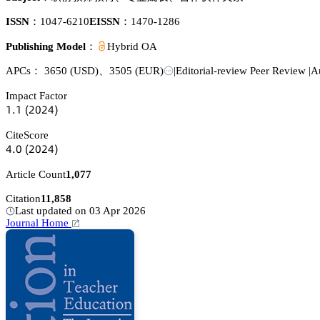
ISSN：
1047-6210
EISSN：
1470-1286
Publishing Model：
Hybrid OA
APCs：
3650
(USD)
、
3505
(EUR)
|
Editorial-review Peer Review
|
A
Impact Factor
声.声
(缗蔡缗鋺)
CiteScore
鋺.蔡
(缗蔡缗鋺)
Article Count
1,077
Citation
11,858
Last updated on 03 Apr 2026
Journal Home