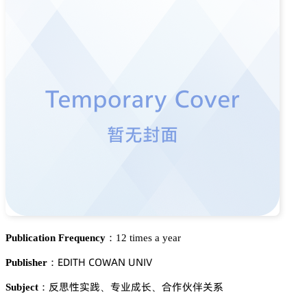
Publication Frequency：
12 times a year
乊枀喊穫㡶 。鵣遙嵻沟 侶沟喊妯
Publisher：
锤㒙焬䐵喭
角簱㩆㾛
頵傒钻㼲姮忚
Subject：
、
、