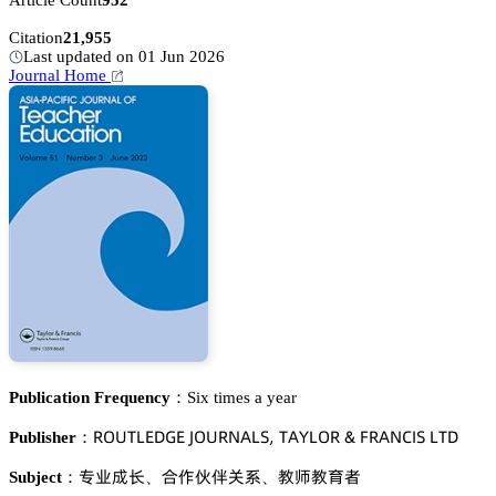
Article Count
952
Citation
21,955
Last updated on 01 Jun 2026
Journal Home
Publication Frequency：
Six times a year
葤鵣侶穫欄乊枀佥乊 嗧鵣侶葤沟嵻欄偌, 穫嵻巨欄鵣葤 & 彦葤嵻沟。喊偌 欄穫枀
Publisher：
角簱㩆㾛
頵傒钻㼲姮忚
䯄慻䯄猇剐
Subject：
、
、