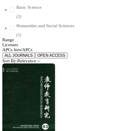
Basic Science
(2)
Humanities and Social Sciences
(1)
Range
Licenses
APCs fees/APCs
ALL JOURNALS
OPEN ACCESS
Sort By:
Relevance