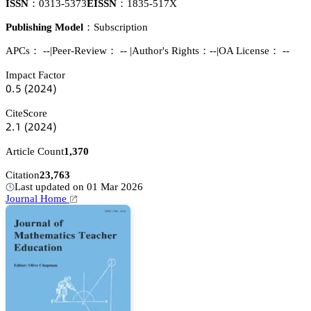
ISSN：
0313-5373
EISSN：
1835-517X
Publishing Model：
Subscription
APCs：
--
|
Peer-Review： --
|
Author's Rights：--
|
OA License： --
Impact Factor
蔡.逦
(缗蔡缗鋺)
CiteScore
缗.声
(缗蔡缗鋺)
Article Count
1,370
Citation
23,763
Last updated on 01 Mar 2026
Journal Home