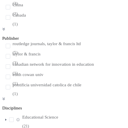
(2)
China
(2)
Canada
(1)
Publisher
routledge journals, taylor & francis ltd
(5)
taylor & francis
(3)
canadian network for innovation in education
(1)
edith cowan univ
(1)
pontificia universidad catolica de chile
(1)
Disciplines
Educational Science
(21)