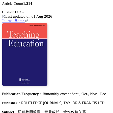
Article Count
1,214
Citation
12,356
Last updated on 01 Aug 2026
Journal Home
Publication Frequency：
Bimonthly except Sept., Oct., Nov., Dec
葤鵣侶穫欄乊枀佥乊 嗧鵣侶葤沟嵻欄偌, 穫嵻巨欄鵣葤 & 彦葤嵻沟。喊偌 欄穫枀
Publisher：
羚魦䯄慻䯄猇
角簱㩆㾛
頵傒钻㼲姮忚
Subject：
、
、