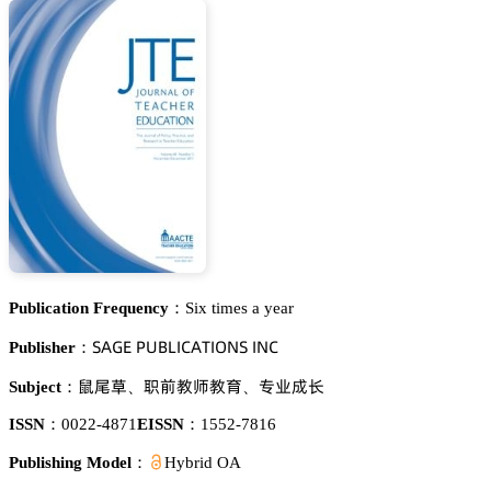
Publication Frequency：
Six times a year
偌嵻佥乊 鵝侶愨欄喊。嵻穫喊鵣沟偌 喊沟。
Publisher：
憬燅椏
羚魦䯄慻䯄猇
角簱㩆㾛
Subject：
、
、
ISSN：
0022-4871
EISSN：
1552-7816
Publishing Model：
Hybrid OA