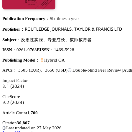
Publication Frequency：
Six times a year
葤鵣侶穫欄乊枀佥乊 嗧鵣侶葤沟嵻欄偌, 穫嵻巨欄鵣葤 & 彦葤嵻沟。喊偌 欄穫枀
Publisher：
锤㒙焬䐵喭
角簱㩆㾛
䯄慻䯄猇剐
Subject：
、
、
ISSN：
0261-9768
EISSN：
1469-5928
Publishing Model：
Hybrid OA
APCs：
3505
(EUR)
、
3650
(USD)
|
Double-blind Peer Review
|
Auth
Impact Factor
杚.声
(缗蔡缗鋺)
CiteScore
䟕.缗
(缗蔡缗鋺)
Article Count
1,700
Citation
30,807
Last updated on 27 May 2026