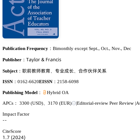
Publication Frequency：
Bimonthly except Sept., Oct., Nov., Dec
穫囹续⻊肃㥌 & 彦㥌囹鵃桧嚷详
Publisher：
羚魦䯄慻䯄猇
角簱㩆㾛
頵傒钻㼲姮忚
Subject：
、
、
ISSN：
0162-6620
EISSN：
2158-6098
Publishing Model：
Hybrid OA
APCs：
3300
(USD)
、
3170
(EUR)
|
Editorial-review Peer Review
|
A
Impact Factor
--
CiteScore
声.篫
(缗蔡缗鋺)