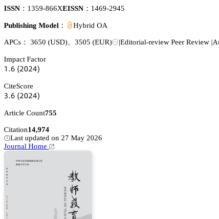
ISSN：
1359-866X
EISSN：
1469-2945
Publishing Model：
Hybrid OA
APCs：
3650
(USD)
、
3505
(EUR)
|
Editorial-review Peer Review
|
A
Impact Factor
声.炆
(缗蔡缗鋺)
CiteScore
杚.炆
(缗蔡缗鋺)
Article Count
755
Citation
14,974
Last updated on 27 May 2026
Journal Home