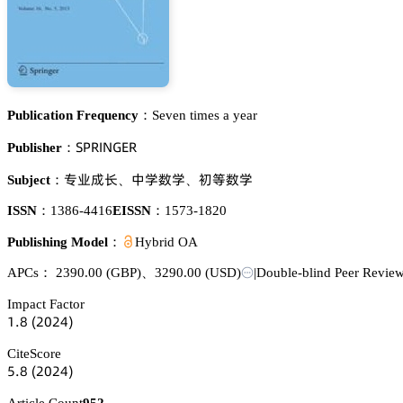
Publication Frequency：
Seven times a year
偌鵝葤喊沟佥乊葤
Publisher：
角簱㩆㾛
瘼惒㚘惒
俘㘧㚘惒
Subject：
、
、
ISSN：
1386-4416
EISSN：
1573-1820
Publishing Model：
Hybrid OA
APCs：
2390.00
(GBP)
、
3290.00
(USD)
|
Double-blind Peer Revie
Impact Factor
声.躭
(缗蔡缗鋺)
CiteScore
逦.躭
(缗蔡缗鋺)