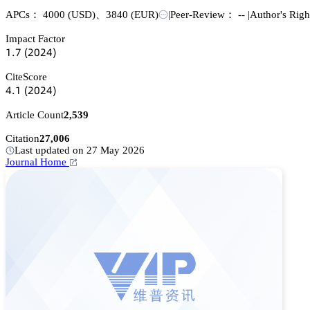
APCs：
4000
(USD)
、
3840
(EUR)
|
Peer-Review： --
|
Author's Rig
Impact Factor
声.篫
(缗蔡缗鋺)
CiteScore
鋺.声
(缗蔡缗鋺)
Article Count
2,539
Citation
27,006
Last updated on 27 May 2026
Journal Home